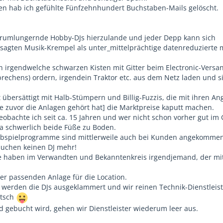
en hab ich gefühlte Fünfzehnhundert Buchstaben-Mails gelöscht.
erumlungernde Hobby-DJs hierzulande und jeder Depp kann sich
sagten Musik-Krempel als unter_mittelprächtige datenreduzierte
h irgendwelche schwarzen Kisten mit Gitter beim Electronic-Versa
brechens) ordern, irgendein Traktor etc. aus dem Netz laden und s
t übersättigt mit Halb-Stümpern und Billig-Fuzzis, die mit ihren A
 zuvor die Anlagen gehört hat] die Marktpreise kaputt machen.
eobachte ich seit ca. 15 Jahren und wer nicht schon vorher gut im 
a schwerlich beide Füße zu Boden.
bspielprogramme sind mittlerweile auch bei Kunden angekomme
uchen keinen DJ mehr!
re haben im Verwandten und Bekanntenkreis irgendjemand, der mi
der passenden Anlage für die Location.
e werden die DJs ausgeklammert und wir reinen Technik-Dienstleis
ätsch
gebucht wird, gehen wir Dienstleister wiederum leer aus.