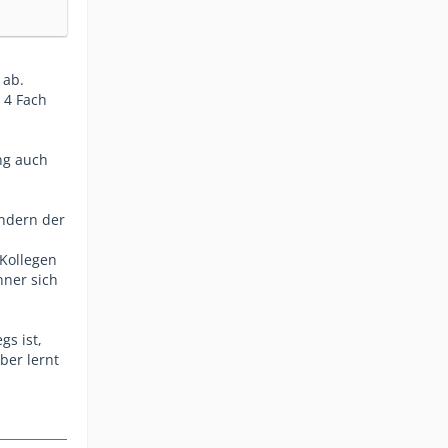
 ab.
 4 Fach
ng auch
ondern der
 Kollegen
nner sich
gs ist,
ber lernt