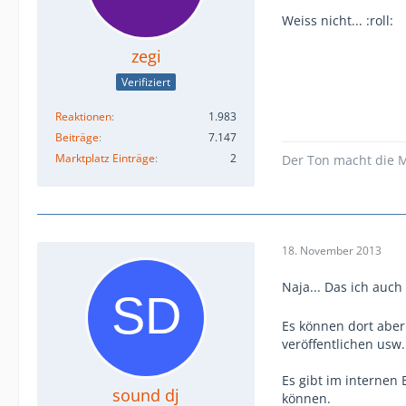
Weiss nicht... :roll:
zegi
Verifiziert
Reaktionen
1.983
Beiträge
7.147
Marktplatz Einträge
2
Der Ton macht die M
18. November 2013
Naja... Das ich auch
Es können dort aber
veröffentlichen usw.
Es gibt im internen
sound dj
können.