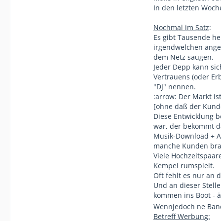
In den letzten Woch
Nochmal im Satz
:
Es gibt Tausende h
irgendwelchen ange
dem Netz saugen.
Jeder Depp kann sic
Vertrauens (oder Er
"DJ" nennen.
:arrow: Der Markt is
[ohne daß der Kunde
Diese Entwicklung b
war, der bekommt d
Musik-Download + A
manche Kunden bra
Viele Hochzeitspaa
Kempel rumspielt.
Oft fehlt es nur an 
Und an dieser Stell
kommen ins Boot - 
Wennjedoch ne Band 
Betreff Werbung: