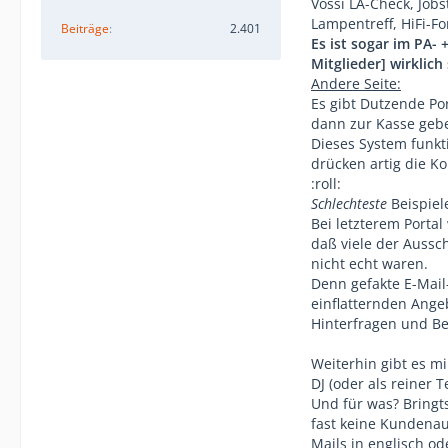
Vossi LA-Check, Jobs
Lampentreff, HiFi-Fo
Beiträge
2.401
Es ist sogar im PA-
Mitglieder] wirklich
Andere Seite:
Es gibt Dutzende Po
dann zur Kasse gebe
Dieses System funkti
drücken artig die Ko
:roll:
Schlechteste
Beispiel
Bei letzterem Porta
daß viele der Aussc
nicht echt waren.
Denn gefakte E-Mail
einflatternden Angeb
Hinterfragen und Be
Weiterhin gibt es m
DJ (oder als reiner
Und für was? Bringt
fast keine Kundenauf
Mails in englisch o