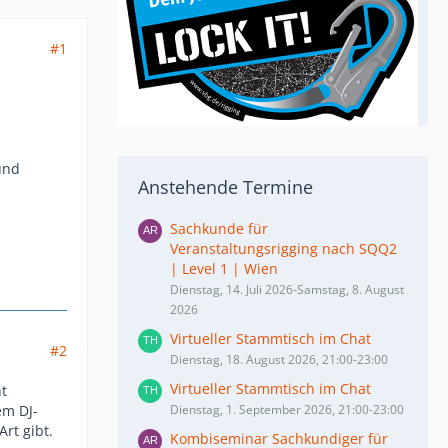
#1
und
Anstehende Termine
Sachkunde für
Veranstaltungsrigging nach SQQ2
| Level 1 | Wien
Dienstag, 14. Juli 2026-Samstag, 8. August
2026
Virtueller Stammtisch im Chat
#2
Dienstag, 18. August 2026, 21:00-23:00
Virtueller Stammtisch im Chat
ht
em DJ-
Dienstag, 1. September 2026, 21:00-23:00
rt gibt.
Kombiseminar Sachkundiger für