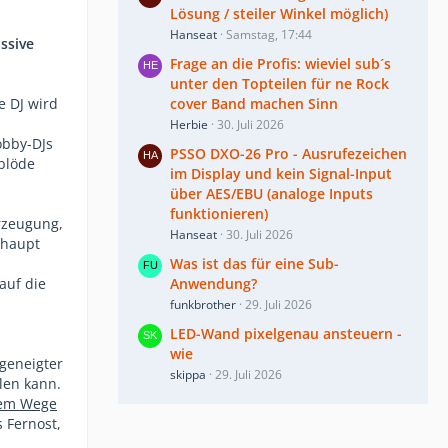
Lösung / steiler Winkel möglich)
Hanseat
Samstag, 17:44
ssive
Frage an die Profis: wieviel sub´s
unter den Topteilen für ne Rock
e DJ wird
cover Band machen Sinn
Herbie
30. Juli 2026
obby-DJs
PSSO DXO-26 Pro - Ausrufezeichen
 blöde
im Display und kein Signal-Input
über AES/EBU (analoge Inputs
funktionieren)
erzeugung,
Hanseat
30. Juli 2026
rhaupt
Was ist das für eine Sub-
auf die
Anwendung?
funkbrother
29. Juli 2026
LED-Wand pixelgenau ansteuern -
wie
geneigter
skippa
29. Juli 2026
len kann.
sem Wege
 Fernost,