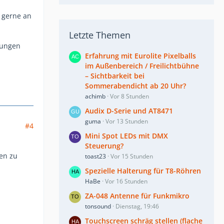
 gerne an
Letzte Themen
rungen
Erfahrung mit Eurolite Pixelballs
im Außenbereich / Freilichtbühne
– Sichtbarkeit bei
Sommerabendicht ab 20 Uhr?
achimb
Vor 8 Stunden
Audix D-Serie und AT8471
guma
Vor 13 Stunden
#4
Mini Spot LEDs mit DMX
Steuerung?
en zu
toast23
Vor 15 Stunden
Spezielle Halterung für T8-Röhren
HaBe
Vor 16 Stunden
ZA-048 Antenne für Funkmikro
tonsound
Dienstag, 19:46
Touchscreen schräg stellen (flache