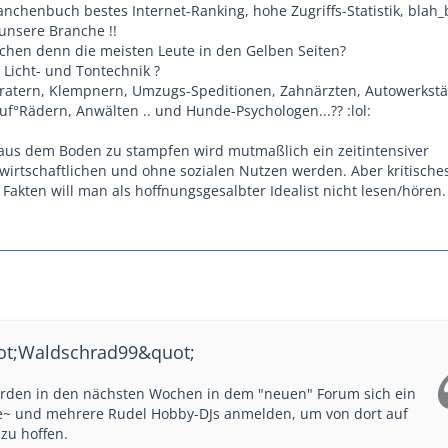
anchenbuch bestes Internet-Ranking, hohe Zugriffs-Statistik, blah_
 unsere Branche !!
chen denn die meisten Leute in den Gelben Seiten?
 Licht- und Tontechnik ?
ratern, Klempnern, Umzugs-Speditionen, Zahnärzten, Autowerkstä
f°Rädern, Anwälten .. und Hunde-Psychologen...?? :lol:
aus dem Boden zu stampfen wird mutmaßlich ein zeitintensiver
wirtschaftlichen und ohne sozialen Nutzen werden. Aber kritische
akten will man als hoffnungsgesalbter Idealist nicht lesen/hören.
uot;Waldschrad99&quot;
erden in den nächsten Wochen in dem "neuen" Forum sich ein
e~ und mehrere Rudel Hobby-DJs anmelden, um von dort auf
zu hoffen.