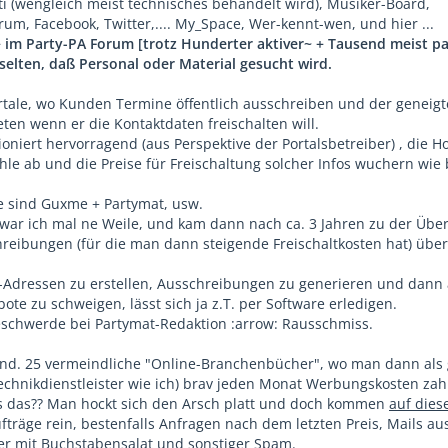
ti (wengleich meist technisches behandelt wird), Musiker-Board,
rum, Facebook, Twitter,.... My_Space, Wer-kennt-wen, und hier ...
 + im Party-PA Forum [trotz Hunderter aktiver~ + Tausend meist pa
 selten, daß Personal oder Material gesucht wird.
rtale, wo Kunden Termine öffentlich ausschreiben und der geneigt
ten wenn er die Kontaktdaten freischalten will.
oniert hervorragend (aus Perspektive der Portalsbetreiber) , die H
hle ab und die Preise für Freischaltung solcher Infos wuchern wie
e sind Guxme + Partymat, usw.
l war ich mal ne Weile, und kam dann nach ca. 3 Jahren zu der Üb
hreibungen (für die man dann steigende Freischaltkosten hat) übe
-Adressen zu erstellen, Ausschreibungen zu generieren und dann 
ote zu schweigen, lässt sich ja z.T. per Software erledigen.
schwerde bei Partymat-Redaktion :arrow: Rausschmiss.
ind. 25 vermeindliche "Online-Branchenbücher", wo man dann als 
 Technikdienstleister wie ich) brav jeden Monat Werbungskosten zah
s das?? Man hockt sich den Arsch platt und doch kommen
auf die
träge rein, bestenfalls Anfragen nach dem letzten Preis, Mails aus
der mit Buchstabensalat und sonstiger Spam.