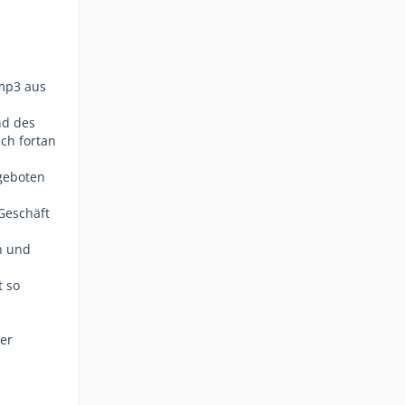
 mp3 aus
nd des
ich fortan
ngeboten
Geschäft
n und
t so
ter