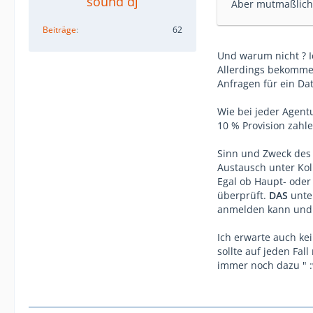
sound dj
Aber mutmaßlich 
Beiträge
62
Und warum nicht ? I
Allerdings bekomme 
Anfragen für ein Da
Wie bei jeder Agent
10 % Provision zahlen
Sinn und Zweck des 
Austausch unter Kol
Egal ob Haupt- oder
überprüft.
DAS
unte
anmelden kann und b
Ich erwarte auch ke
sollte auf jeden Fal
immer noch dazu " :