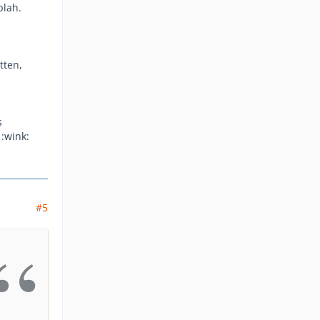
blah.
tten,
s
 :wink:
#5