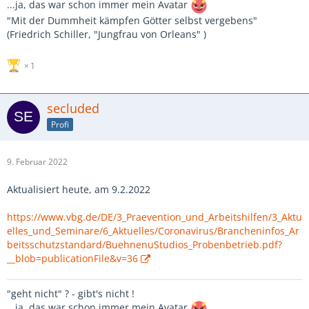
...ja, das war schon immer mein Avatar
"Mit der Dummheit kämpfen Götter selbst vergebens"
(Friedrich Schiller, "Jungfrau von Orleans" )
1
secluded
Profi
9. Februar 2022
Aktualisiert heute, am 9.2.2022
https://www.vbg.de/DE/3_Praevention_und_Arbeitshilfen/3_Aktu
elles_und_Seminare/6_Aktuelles/Coronavirus/Brancheninfos_Ar
beitsschutzstandard/BuehnenuStudios_Probenbetrieb.pdf?
__blob=publicationFile&v=36
"geht nicht" ? - gibt's nicht !
...ja, das war schon immer mein Avatar