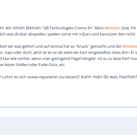
en wir einen kleinen
"dB Technologies Cromo 8+" Aktiv-
Monitor
, bzw. PA
lich was drüber abspielen; spielen sonst mit InEars und benutzen den nicht.
aben wir was gehört und auf einmal hat es "Knack" gemacht und der
Monito
, naja oder doch. Jetzt ist es so als wäre ein hart eingestelltes Gate drin. Er sp
d klar wie vorher, wenn man genügend Pegel reingibt. Ist es zu leise hört ma
ei leisen Stellen oder Fade-Outs, etc.
Kann man da was machen
 Lohnt es sich sowas reparieren (zu lassen)?