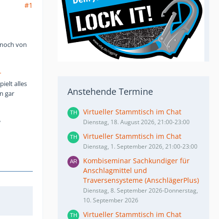
#1
 noch von
r
ielt alles
Anstehende Termine
n gar
Virtueller Stammtisch im Chat
?
Dienstag, 18. August 2026, 21:00-23:00
Virtueller Stammtisch im Chat
Dienstag, 1. September 2026, 21:00-23:00
Kombiseminar Sachkundiger für
Anschlagmittel und
Traversensysteme (AnschlägerPlus)
Dienstag, 8. September 2026-Donnerstag,
10. September 2026
Virtueller Stammtisch im Chat