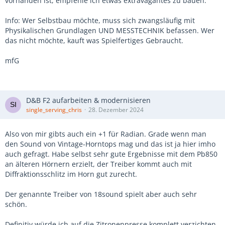
vorhanden ist, empfehle ich etwas extravagantes zu bauen.
Info: Wer Selbstbau möchte, muss sich zwangsläufig mit
Physikalischen Grundlagen UND MESSTECHNIK befassen. Wer
das nicht möchte, kauft was Spielfertiges Gebraucht.
mfG
D&B F2 aufarbeiten & modernisieren
single_serving_chris
28. Dezember 2024
Also von mir gibts auch ein +1 für Radian. Grade wenn man
den Sound von Vintage-Horntops mag und das ist ja hier imho
auch gefragt. Habe selbst sehr gute Ergebnisse mit dem Pb850
an älteren Hörnern erzielt, der Treiber kommt auch mit
Diffraktionsschlitz im Horn gut zurecht.
Der genannte Treiber von 18sound spielt aber auch sehr
schön.
Definitiv würde ich auf die Zitronenpresse komplett verzichten.