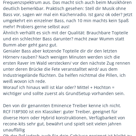
Frequenzspektrum aus. Das macht sich auch beim Musikhören
deutlich bemerkbar. Praktisch gesehen: Stell dir Musik ohne
Bass vor, sagen wir mal ein Küchenradio. Ist ganz ok oder? Jetzt
umgekehrt ein einzelner Bass, nach 10 min machts kein Spaß
mehr! Probiers gerne selbst aus!
Ähnlich verhällt es sich mit der Qualität: Brauchbare Topteile
und ein schlechter Bass darunter? macht zwar Wumm statt
Bumm aber geht ganz gut.
Genialer Bass aber kotzende Topteile dir dir den letzten
Hörnerv rauben? Nach wenigen Minuten werden sich die
ersten Raver im Wald verstecken/ vor den nächste Zug rennen
unter deren Brücke die Fete veranstalltet wird/ aus dem
Industriegelände flüchten. Da helfen nichtmal die Pillen, ich
weiß wovon ich rede.
Worauf ich hinaus will ist klar oder? Mittel + Hochton =
wichtiger und sollte zuerst als GrundSetup vorhanden sein.
Den von dir genannten Eminence Treiber kenne ich nicht.
RCF l18P300 ist ein Klassiker: guter Treiber, geeignet für
diverse Horn oder Hybrid konstruktionen, Verfügbarkeit von
recone-kits sehr gut, bewährt und spielt seit vielen jahren
unauffällig
Ob der Rcf jedoch auch für dein Gehäuse geeignet ist bleibt zu