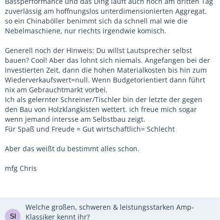
Bassperformance und das Ding läuft auch noch am dritten Tag
zuverlässig am hoffnungslos unterdimensionierten Aggregat.
so ein Chinaböller benimmt sich da schnell mal wie die
Nebelmaschiene, nur riechts irgendwie komisch.
Generell noch der Hinweis: Du willst Lautsprecher selbst
bauen? Cool! Aber das lohnt sich niemals. Angefangen bei der
investierten Zeit, dann die hohen Materialkosten bis hin zum
Wiederverkaufswert=null. Wenn Budgetorientiert dann führt
nix am Gebrauchtmarkt vorbei.
Ich als gelernter Schreiner/Tischler bin der letzte der gegen
den Bau von Holzklangkisten wettert. ich freue mich sogar
wenn jemand intersse am Selbstbau zeigt.
Für Spaß und Freude = Gut wirtschaftlich= Schlecht
Aber das weißt du bestimmt alles schon.
mfg Chris
Welche großen, schweren & leistungsstarken Amp-
Klassiker kennt ihr?