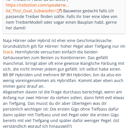
https://celestion.com/speakerw…
ild_This!_Dual_Subwoofer/
) Bauweise gedacht falls ich
passende Treiber finden sollte. Falls ihr hier eine Idee von
nem TreiberModell oder sogar einen Bauplan habt, gerne
her damit!
Naja Hörner oder Hybrid ist eher eine Geschmackssache.
Grundsätzlich gilt für Hörner: hoher Pegel aber Tiefgang nur im
Stack
. Hornhybride versuchen einfach die beiden
Gehäusearten zum Besten zu Kombinieren. Das gefällt
manchmal, bringt aber oft eine gewisse klangliche Färbung mit
sich, die nicht immer jedem gut gefällt. Ich selbst habe einen
BR BP Hybriden und mehrere BP BH Hybriden, bin da also ein
wenig voreingenommen als Hybridfan. Kommt aber eben auch
immer ganz drauf an.
Abgesehen davon ist die Frage durchaus berechtigt, wenn am
Anfang nur zwei Hörner da stehen sollen, dann fehlt evtl etwas
an Tiefgang. Das musst du dir aber Überlegen was dir
persönlich wichtiger ist: Die ersten Gigs ohne Tiefbass dafür
dann später mit Tiefbass und viel Pegel oder die ersten Gigs
bereits mit viel Tiefgang und später dafür weniger Pegel. (Ist
verständlich worauf Ich hinauswill?)