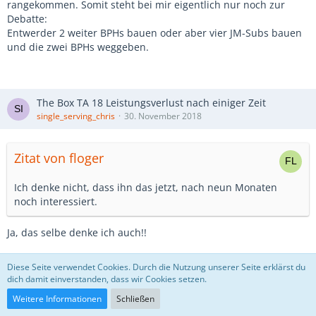
rangekommen. Somit steht bei mir eigentlich nur noch zur
Debatte:
Entwerder 2 weiter BPHs bauen oder aber vier JM-Subs bauen
und die zwei BPHs weggeben.
The Box TA 18 Leistungsverlust nach einiger Zeit
single_serving_chris
30. November 2018
Zitat von floger
Ich denke nicht, dass ihn das jetzt, nach neun Monaten
noch interessiert.
Ja, das selbe denke ich auch!!
Aber vllt interessiert es Jemanden mit einem ähnlichen
Diese Seite verwendet Cookies. Durch die Nutzung unserer Seite erklärst du
Problem der (ausnahmsweise) die SuFu zu benutzen weis...
dich damit einverstanden, dass wir Cookies setzen.
Weitere Informationen
Schließen