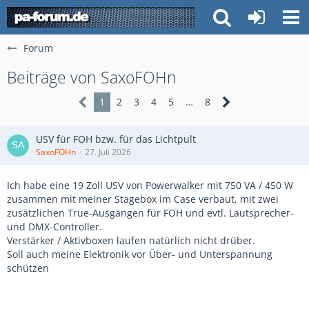
Forum
Beiträge von SaxoFOHn
1
2
3
4
5
…
8
USV für FOH bzw. für das Lichtpult
SaxoFOHn
27. Juli 2026
Ich habe eine 19 Zoll USV von Powerwalker mit 750 VA / 450 W
zusammen mit meiner Stagebox im Case verbaut, mit zwei
zusätzlichen True-Ausgängen für FOH und evtl. Lautsprecher-
und DMX-Controller.
Verstärker / Aktivboxen laufen natürlich nicht drüber.
Soll auch meine Elektronik vor Über- und Unterspannung
schützen