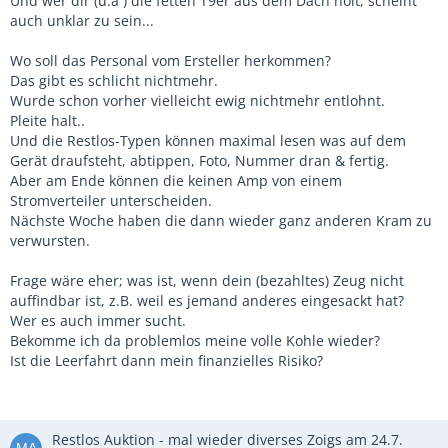
Und wer dir (u.a ) die fetten T9er aus dem Dach holt, scheint
auch unklar zu sein...
Wo soll das Personal vom Ersteller herkommen?
Das gibt es schlicht nichtmehr.
Wurde schon vorher vielleicht ewig nichtmehr entlohnt.
Pleite halt..
Und die Restlos-Typen können maximal lesen was auf dem
Gerät draufsteht, abtippen, Foto, Nummer dran & fertig.
Aber am Ende können die keinen Amp von einem
Stromverteiler unterscheiden.
Nächste Woche haben die dann wieder ganz anderen Kram zu
verwursten.
Frage wäre eher; was ist, wenn dein (bezahltes) Zeug nicht
auffindbar ist, z.B. weil es jemand anderes eingesackt hat?
Wer es auch immer sucht.
Bekomme ich da problemlos meine volle Kohle wieder?
Ist die Leerfahrt dann mein finanzielles Risiko?
Restlos Auktion - mal wieder diverses Zoigs am 24.7.