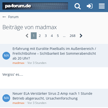
Forum
Beiträge von madmax
1
2
3
4
5
…
268
Erfahrung mit Eurolite Pixelballs im Außenbereich /
Freilichtbühne – Sichtbarkeit bei Sommerabendicht
ab 20 Uhr?
madmax
Vor 3 Stunden
Vergiss' es....
Neuer ELA-Verstärker Sirus Z-Amp nach 1 Stunde
Betrieb abgeraucht, Ursachenforschung
madmax
Vor 3 Stunden