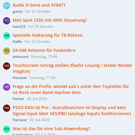
Audix D-Serie und AT8471
guma
Vor 21 Stunden
Mini Spot LEDs mit DMX Steuerung?
toast23
Vor 23 Stunden
Spezielle Halterung für T8-Röhren
HaBe
Vor 23 Stunden
ZA-048 Antenne für Funkmikro
tonsound
Dienstag, 19:46
Touchscreen schräg stellen (flache Lösung / steiler Winkel
möglich)
Hanseat
Samstag, 17:44
Frage an die Profis: wieviel sub´s unter den Topteilen für
ne Rock cover Band machen Sinn
Herbie
30. Juli 2026
PSSO DXO-26 Pro - Ausrufezeichen im Display und kein
Signal-Input über AES/EBU (analoge Inputs funktionieren)
Hanseat
30. Juli 2026
Was ist das für eine Sub-Anwendung?
funkbrother
29. Juli 2026