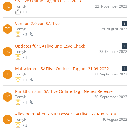
SATlive Online-Tag am 06.12.2023
TomyN
22. November 2023
1
Version 2.0 von SATlive
8
TomyN
29. August 2023
3
Updates für SATlive und LevelCheck
1
TomyN
28. Oktober 2022
1
Mal wieder - SATlive Online - Tag am 21.09.2022
1
TomyN
21. September 2022
1
Pünktlich zum SATlive Online Tag - Neues Release
TomyN
20. September 2022
1
Alles beim Alten - Nur Besser. SATlive 1-70-98 ist da.
TomyN
9. August 2022
2