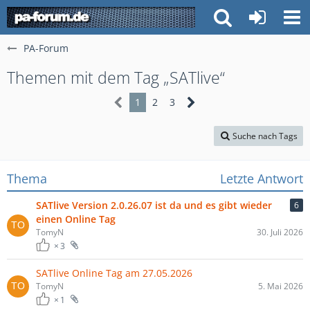
PA-Forum
Themen mit dem Tag „SATlive“
1
2
3
Suche nach Tags
Thema
Letzte Antwort
SATlive Version 2.0.26.07 ist da und es gibt wieder
6
einen Online Tag
TomyN
30. Juli 2026
3
SATlive Online Tag am 27.05.2026
TomyN
5. Mai 2026
1