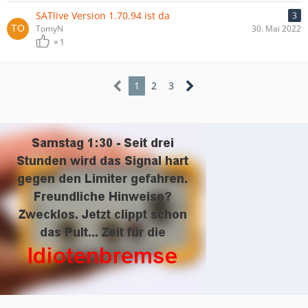
SATlive Version 1.70.94 ist da
3
TomyN
30. Mai 2022
1
1
2
3