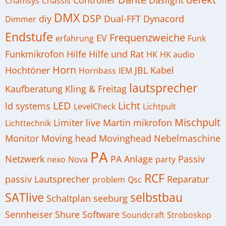
Controller
Daslight
Chamsys
Chassis
DMX
DSP
diy
Dual-FFT
Dynacord
Dimmer
Endstufe
Frequenzweiche
EV
erfahrung
Funk
Funkmikrofon
Hilfe
Hilfe und Rat
HK
HK audio
Horn
Hochtöner
JBL
Kabel
Hornbass
IEM
lautsprecher
Kaufberatung
Kling & Freitag
LED
Licht
ld systems
LevelCheck
Lichtpult
Mischpult
Limiter
live
Martin
mikrofon
Lichttechnik
Monitor
Moving head
Movinghead
Nebelmaschine
PA
Netzwerk
PA Anlage
Passiv
nexo
Nova
party
RCF
passiv Lautsprecher
Reparatur
problem
Qsc
SATlive
selbstbau
Schaltplan
seeburg
Sennheiser
Shure
Software
Soundcraft
Stroboskop