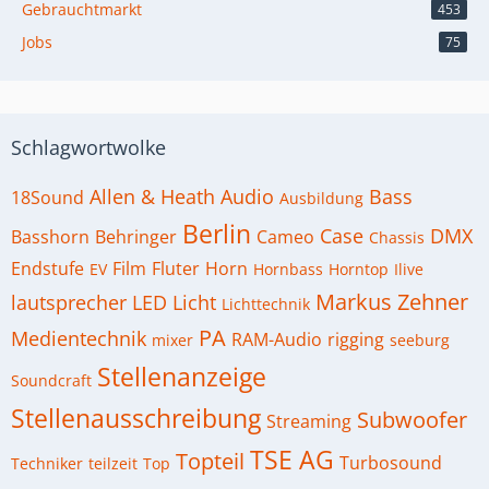
Gebrauchtmarkt
453
Jobs
75
Schlagwortwolke
Allen & Heath
Audio
Bass
18Sound
Ausbildung
Berlin
Case
DMX
Basshorn
Behringer
Cameo
Chassis
Endstufe
Film
Fluter
Horn
EV
Hornbass
Horntop
Ilive
Markus Zehner
lautsprecher
LED
Licht
Lichttechnik
PA
Medientechnik
RAM-Audio
rigging
mixer
seeburg
Stellenanzeige
Soundcraft
Stellenausschreibung
Subwoofer
Streaming
TSE AG
Topteil
Turbosound
Techniker
teilzeit
Top