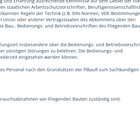
ng und Erfahrung ausreichende Kenntnisse auf dem Gebiet der Fl
gen staatlichen Arbeitsschutzvorschriften, Berufsgenossenschaftli
nerkannten Regeln der Technik (z.B. DIN-Normen, VDE-Bestimmunge
en Union oder anderer Vertragsstaaten des Abkommens über den
die Bau-, Bedienungs- und Betriebsvorschriften des Fliegenden Ba
lungsort insbesondere über die Bedienungs- und Betriebsvorschr
oder sonstigen Störungen zu belehren. Die Bedienungs- und
jederzeit eingesehen werden können.
ndes Personal nach den Grundsätzen der FlBauR zum Sachkundigen
ebrauchsabnahmen von Fliegenden Bauten zuständig sind.