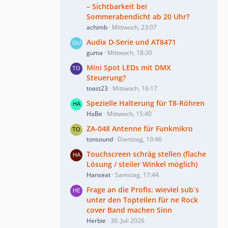
– Sichtbarkeit bei
Sommerabendicht ab 20 Uhr?
achimb
Mittwoch, 23:07
Audix D-Serie und AT8471
guma
Mittwoch, 18:30
Mini Spot LEDs mit DMX
Steuerung?
toast23
Mittwoch, 16:17
Spezielle Halterung für T8-Röhren
HaBe
Mittwoch, 15:40
ZA-048 Antenne für Funkmikro
tonsound
Dienstag, 19:46
Touchscreen schräg stellen (flache
Lösung / steiler Winkel möglich)
Hanseat
Samstag, 17:44
Frage an die Profis: wieviel sub´s
unter den Topteilen für ne Rock
cover Band machen Sinn
Herbie
30. Juli 2026