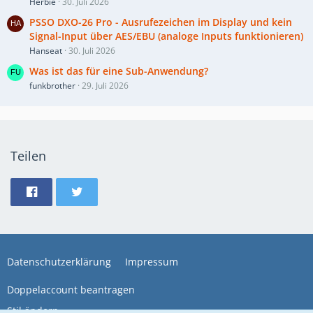
Herbie
30. Juli 2026
PSSO DXO-26 Pro - Ausrufezeichen im Display und kein
Signal-Input über AES/EBU (analoge Inputs funktionieren)
Hanseat
30. Juli 2026
Was ist das für eine Sub-Anwendung?
funkbrother
29. Juli 2026
Teilen
Datenschutzerklärung
Impressum
Doppelaccount beantragen
Stil ändern