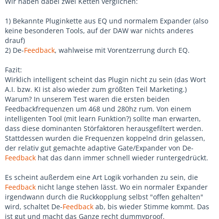
Wir haben dabei zwei Ketten verglichen:
1) Bekannte Pluginkette aus EQ und normalem Expander (also
keine besonderen Tools, auf der DAW war nichts anderes
drauf)
2) De-
Feedback
, wahlweise mit Vorentzerrung durch EQ.
Fazit:
Wirklich intelligent scheint das Plugin nicht zu sein (das Wort
A.I. bzw. KI ist also wieder zum größten Teil Marketing.)
Warum? In unserem Test waren die ersten beiden
Feedbackfrequenzen um 468 und 280hz rum. Von einem
intelligenten Tool (mit learn Funktion?) sollte man erwarten,
dass diese dominanten Störfaktoren herausgefiltert werden.
Stattdessen wurden die Frequenzen koppelnd drin gelassen,
der relativ gut gemachte adaptive Gate/Expander von De-
Feedback
hat das dann immer schnell wieder runtergedrückt.
Es scheint außerdem eine Art Logik vorhanden zu sein, die
Feedback
nicht lange stehen lässt. Wo ein normaler Expander
irgendwann durch die Ruckkopplung selbst "offen gehalten"
wird, schaltet De-
Feedback
ab, bis wieder Stimme kommt. Das
ist gut und macht das Ganze recht dummyproof.