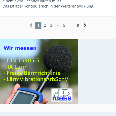
einem extra Rechner laufen muss.
Das ist aber kontinuierlich in der Weiterentwicklung.
1
2
3
4
5
…
8