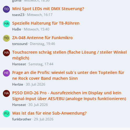
guma
Mittwoch, 18:30
Mini Spot LEDs mit DMX Steuerung?
toast23
Mittwoch, 16:17
Spezielle Halterung für T8-Röhren
HaBe
Mittwoch, 15:40
ZA-048 Antenne für Funkmikro
tonsound
Dienstag, 19:46
Touchscreen schräg stellen (flache Lösung / steiler Winkel
möglich)
Hanseat
Samstag, 17:44
Frage an die Profis: wieviel sub´s unter den Topteilen für
ne Rock cover Band machen Sinn
Herbie
30. Juli 2026
PSSO DXO-26 Pro - Ausrufezeichen im Display und kein
Signal-Input über AES/EBU (analoge Inputs funktionieren)
Hanseat
30. Juli 2026
Was ist das für eine Sub-Anwendung?
funkbrother
29. Juli 2026