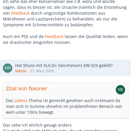
Ich sehe das eher konservativer wie z.B. wora und würde
sagen, dass es besser ist, die Ursache (nämlich die Entstehung
von
Feedback
durch ungünstige Kombinationen aus
Mikrofonen und Lautsprechern) zu behandeln, als nur die
Symptome mit Schmerzmitteln zu bekämpfen.
Auch ein PSE und de-
Feedback
lassen die Qualität leiden, wenn
sie drastischer eingreifen müssen.
Hat Shure mit SLX-D+ Sennheisers EW-D/X gekillt?
MBelle
21. März 2026
Zitat von Neuner
Das
Latenz
-Thema ist generell gesehen auch irrelevant da
man sich in Summe ohnehin im problemfreien Bereich von
weit unter 10ms bewegt.
Das sehe ich ehrlich gesagt anders.
Für mich zählt jede Millisekunde, die ich irgendwo sparen