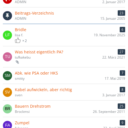
ADMIN
2. Januar 2017
Beitrags-Verzeichnis
23
ADMIN
15. Januar 2005
Bridle
6
lisa f.
19. November 2025
2
Was heisst eigentlich PA?
27
tufkakebu
22. März 2021
Abk. wie PSA oder HKS
7
smitty
17. Mai 2019
Kabel aufwickeln, aber richtig
8
sven
3. Januar 2017
Bauern Drehstrom
25
Brockmsi
26. September 2011
Zumpel
9