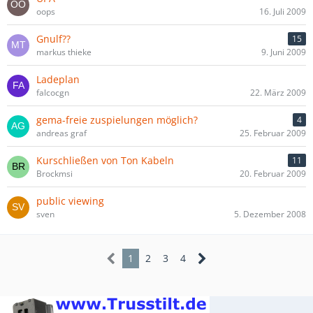
oops
16. Juli 2009
Gnulf??
15
markus thieke
9. Juni 2009
Ladeplan
falcocgn
22. März 2009
gema-freie zuspielungen möglich?
4
andreas graf
25. Februar 2009
Kurschließen von Ton Kabeln
11
Brockmsi
20. Februar 2009
public viewing
sven
5. Dezember 2008
1
2
3
4