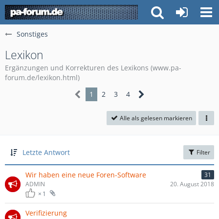
Sonstiges
Lexikon
Ergänzungen und Korrekturen des Lexikons (www.pa-
forum.de/lexikon.html)
1
2
3
4
Alle als gelesen markieren
Letzte Antwort
Filter
Wir haben eine neue Foren-Software
31
ADMIN
20. August 2018
1
Verifizierung