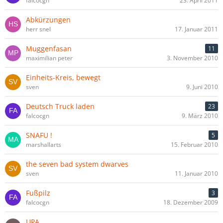
falcocgn
23. April 2011
Abkürzungen
herr snel
17. Januar 2011
Muggenfasan
11
maximilian peter
3. November 2010
Einheits-Kreis, bewegt
sven
9. Juni 2010
Deutsch Truck laden
23
falcocgn
9. März 2010
SNAFU !
5
marshallarts
15. Februar 2010
the seven bad system dwarves
sven
11. Januar 2010
Fußpilz
3
falcocgn
18. Dezember 2009
UPA