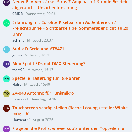
Neuer ELA-Verstärker Sirus Z-Amp nach 1 Stunde Betrieb
abgeraucht, Ursachenforschung
CMDR
Donnerstag, 09:36
Erfahrung mit Eurolite Pixelballs im Außenbereich /
Freilichtbühne – Sichtbarkeit bei Sommerabendicht ab 20
Uhr?
achimb
Mittwoch, 23:07
Audix D-Serie und AT8471
guma
Mittwoch, 18:30
Mini Spot LEDs mit DMX Steuerung?
toast23
Mittwoch, 16:17
Spezielle Halterung für T8-Röhren
HaBe
Mittwoch, 15:40
ZA-048 Antenne für Funkmikro
tonsound
Dienstag, 19:46
Touchscreen schräg stellen (flache Lösung / steiler Winkel
möglich)
Hanseat
1. August 2026
Frage an die Profis: wieviel sub´s unter den Topteilen für