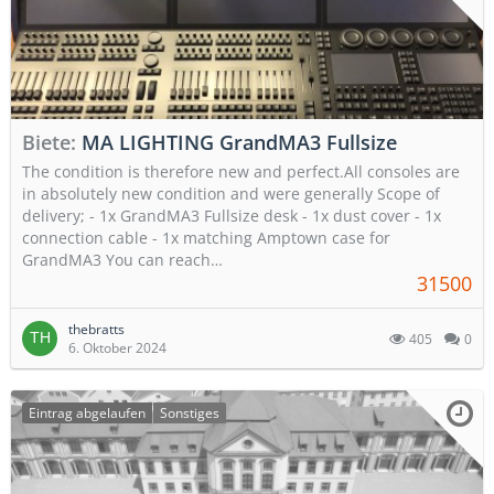
Biete
MA LIGHTING GrandMA3 Fullsize
The condition is therefore new and perfect.All consoles are
in absolutely new condition and were generally Scope of
delivery; - 1x GrandMA3 Fullsize desk - 1x dust cover - 1x
connection cable - 1x matching Amptown case for
GrandMA3 You can reach…
31500
thebratts
405
0
6. Oktober 2024
Eintrag abgelaufen
Sonstiges