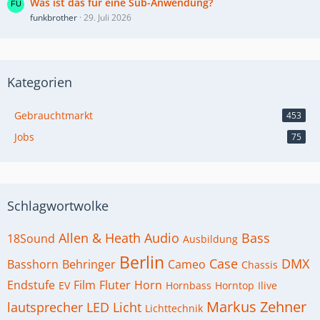
Was ist das für eine Sub-Anwendung?
funkbrother
29. Juli 2026
Kategorien
Gebrauchtmarkt
453
Jobs
75
Schlagwortwolke
Allen & Heath
Audio
Bass
18Sound
Ausbildung
Berlin
Case
DMX
Basshorn
Behringer
Cameo
Chassis
Endstufe
Film
Fluter
Horn
EV
Hornbass
Horntop
Ilive
Markus Zehner
lautsprecher
LED
Licht
Lichttechnik