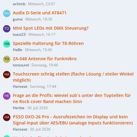
achimb
Mittwoch, 23:07
Audix D-Serie und AT8471
guma
Mittwoch, 18:30
Mini Spot LEDs mit DMX Steuerung?
toast23
Mittwoch, 16:17
Spezielle Halterung für T8-Röhren
HaBe
Mittwoch, 15:40
ZA-048 Antenne für Funkmikro
tonsound
Dienstag, 19:46
Touchscreen schräg stellen (flache Lösung / steiler Winkel
möglich)
Hanseat
Samstag, 17:44
Frage an die Profis: wieviel sub´s unter den Topteilen für
ne Rock cover Band machen Sinn
Herbie
30. Juli 2026
PSSO DXO-26 Pro - Ausrufezeichen im Display und kein
Signal-Input über AES/EBU (analoge Inputs funktionieren)
Hanseat
30. Juli 2026