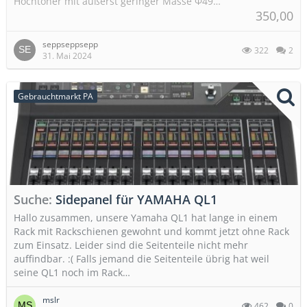
Hochtöner mit äußerst geringer Masse Φ49…
350,00
seppseppsepp
322
2
31. Mai 2024
Gebrauchtmarkt PA
Suche
Sidepanel für YAMAHA QL1
Hallo zusammen, unsere Yamaha QL1 hat lange in einem
Rack mit Rackschienen gewohnt und kommt jetzt ohne Rack
zum Einsatz. Leider sind die Seitenteile nicht mehr
auffindbar. :( Falls jemand die Seitenteile übrig hat weil
seine QL1 noch im Rack…
mslr
462
0