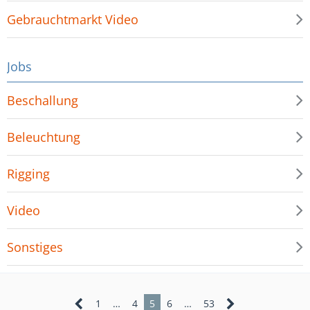
Gebrauchtmarkt Video
Jobs
Beschallung
Beleuchtung
Rigging
Video
Sonstiges
1
…
4
5
6
…
53