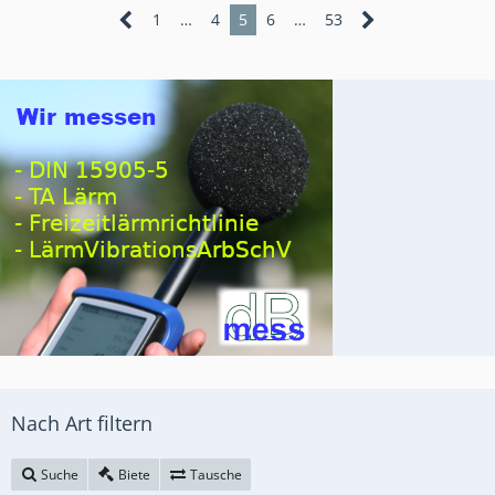
1
…
4
5
6
…
53
Nach Art filtern
Suche
Biete
Tausche