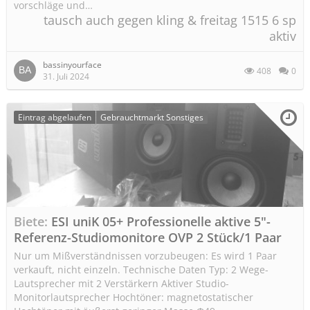
vorschläge und…
tausch auch gegen kling & freitag 1515 6 sp
aktiv
bassinyourface
408
0
31. Juli 2024
Eintrag abgelaufen
Gebrauchtmarkt Sonstiges
Biete
ESI uniK 05+ Professionelle aktive 5"-
Referenz-Studiomonitore OVP 2 Stück/1 Paar
Nur um Mißverständnissen vorzubeugen: Es wird 1 Paar
verkauft, nicht einzeln. Technische Daten Typ: 2 Wege-
Lautsprecher mit 2 Verstärkern Aktiver Studio-
Monitorlautsprecher Hochtöner: magnetostatischer