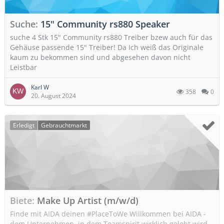
Suche
15" Community rs880 Speaker
suche 4 Stk 15" Community rs880 Treiber bzew auch für das
Gehäuse passende 15" Treiber! Da Ich weiß das Originale
kaum zu bekommen sind und abgesehen davon nicht
Leistbar
Karl W
358
0
20. August 2024
Erledigt
Gebrauchtmarkt
Biete
Make Up Artist (m/w/d)
Finde mit AIDA deinen #PlaceToWe Willkommen bei AIDA -
dem Unternehmen, in dem Teamspirit wirklich gelebt wird.