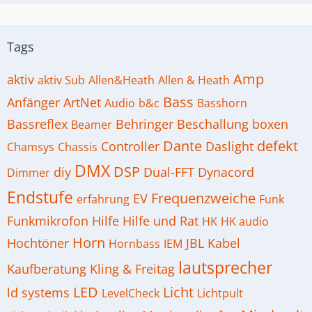
Tags
Amp
aktiv
aktiv Sub
Allen&Heath
Allen & Heath
Bass
Anfänger
ArtNet
Audio
b&c
Basshorn
Bassreflex
Behringer
Beschallung
boxen
Beamer
Dante
defekt
Controller
Daslight
Chamsys
Chassis
DMX
DSP
diy
Dual-FFT
Dynacord
Dimmer
Endstufe
Frequenzweiche
EV
erfahrung
Funk
Funkmikrofon
Hilfe
Hilfe und Rat
HK
HK audio
Horn
Hochtöner
JBL
Kabel
Hornbass
IEM
lautsprecher
Kaufberatung
Kling & Freitag
LED
Licht
ld systems
LevelCheck
Lichtpult