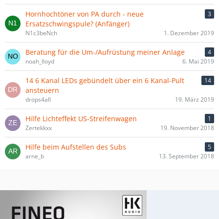
Hornhochtöner von PA durch - neue
3
Ersatzschwingspule? (Anfänger)
N1c3beNch
1. Dezember 2019
Beratung für die Um-/Aufrüstung meiner Anlage
4
noah_lloyd
6. Mai 2019
14 6 Kanal LEDs gebündelt über ein 6 Kanal-Pult
14
ansteuern
drops4all
19. März 2019
Hilfe Lichteffekt US-Streifenwagen
1
Zertekkxx
19. November 2018
Hilfe beim Aufstellen des Subs
5
arne_b
13. September 2018