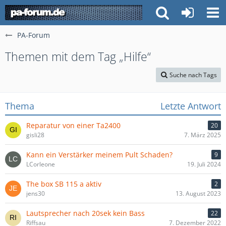
PA-Forum
Themen mit dem Tag „Hilfe“
Suche nach Tags
Thema
Letzte Antwort
Reparatur von einer Ta2400
20
gisli28
7. März 2025
Kann ein Verstärker meinem Pult Schaden?
9
LCorleone
19. Juli 2024
The box SB 115 a aktiv
2
jens30
13. August 2023
Lautsprecher nach 20sek kein Bass
22
Riffsau
7. Dezember 2022