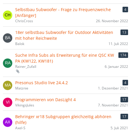
Selbstbau Subwoofer - Frage zu Frequenzweiche
4
[Anfänger]
ChrisCross
26. November 2022
18er selbstbau Subwoofer für Outdoor Aktivitäten
13
mit hoher Reichweite
Balok
11. Juli 2022
Suche Infra Subs als Erweiterung für eine QSC KW
174
PA (KW122, KW181)
Rainer_Zufall
6. Januar 2022
Presonus Studio live 24.4.2
4
Matznie
1. Dezember 2021
Programmieren von DasLight 4
17
VikingsJules
7. November 2021
Behringer xr18 Subgruppen gleichzeitig abhören
17
(hilfe)
Axel-S
5. Juli 2021