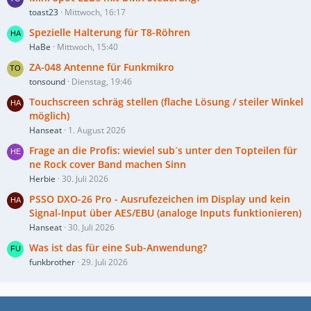
toast23
Mittwoch, 16:17
Spezielle Halterung für T8-Röhren
HaBe
Mittwoch, 15:40
ZA-048 Antenne für Funkmikro
tonsound
Dienstag, 19:46
Touchscreen schräg stellen (flache Lösung / steiler Winkel
möglich)
Hanseat
1. August 2026
Frage an die Profis: wieviel sub´s unter den Topteilen für
ne Rock cover Band machen Sinn
Herbie
30. Juli 2026
PSSO DXO-26 Pro - Ausrufezeichen im Display und kein
Signal-Input über AES/EBU (analoge Inputs funktionieren)
Hanseat
30. Juli 2026
Was ist das für eine Sub-Anwendung?
funkbrother
29. Juli 2026