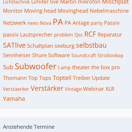
Mischpult
Limiter
live
Martin
mikrofon
Lichttechnik
Monitor
Moving head
Movinghead
Nebelmaschine
PA
Netzwerk
PA Anlage
Passiv
nexo
Nova
party
RCF
passiv Lautsprecher
Reparatur
problem
Qsc
SATlive
selbstbau
Schaltplan
seeburg
Sennheiser
Shure
Software
Soundcraft
Stroboskop
Subwoofer
Sub
theater
the box pro
t.amp
Topteil
Thomann
Top
Tops
Treiber
Update
Verstärker
Webinar
XLR
Verstaerker
Vintage
Yamaha
Anstehende Termine