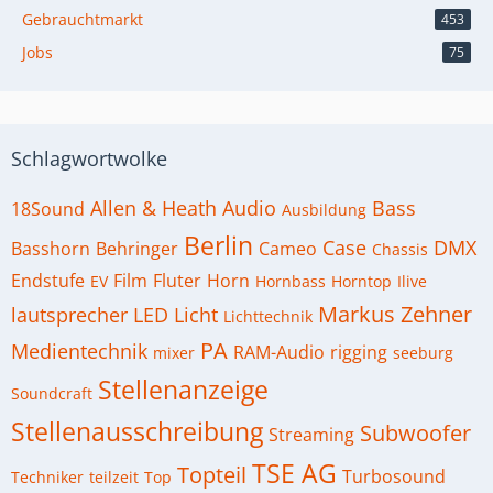
Gebrauchtmarkt
453
Jobs
75
Schlagwortwolke
Allen & Heath
Audio
Bass
18Sound
Ausbildung
Berlin
Case
DMX
Basshorn
Behringer
Cameo
Chassis
Endstufe
Film
Fluter
Horn
EV
Hornbass
Horntop
Ilive
Markus Zehner
lautsprecher
LED
Licht
Lichttechnik
PA
Medientechnik
RAM-Audio
rigging
mixer
seeburg
Stellenanzeige
Soundcraft
Stellenausschreibung
Subwoofer
Streaming
TSE AG
Topteil
Turbosound
Techniker
teilzeit
Top