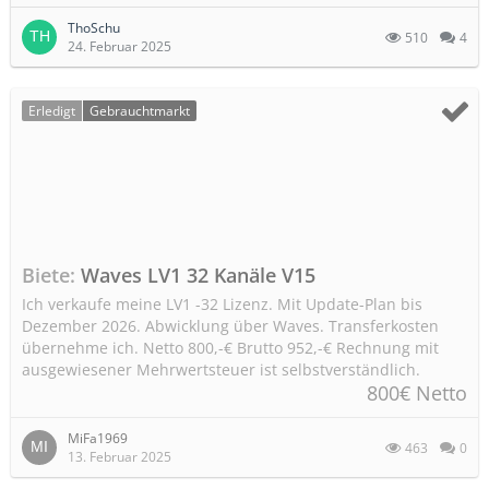
ThoSchu
510
4
24. Februar 2025
Erledigt
Gebrauchtmarkt
Biete
Waves LV1 32 Kanäle V15
Ich verkaufe meine LV1 -32 Lizenz. Mit Update-Plan bis
Dezember 2026. Abwicklung über Waves. Transferkosten
übernehme ich. Netto 800,-€ Brutto 952,-€ Rechnung mit
ausgewiesener Mehrwertsteuer ist selbstverständlich.
800€ Netto
MiFa1969
463
0
13. Februar 2025