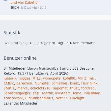
und viel Zubehör
ERICH
8. Dezember 2019
Statistik
571 Einträge (0,18 Einträge pro Tag) - 210 Kommentare
Benutzer online
34 Mitglieder (davon 6 unsichtbar) und 3.358 Besucher
Rekord: 19.371 Benutzer (
8. April 2026
)
julian-k
niggles
VTLS
womopete
kphil80
MH 3
mki
CMDR
perechon
Numpfel
Schiefner
kimix
Herr Nink
SMPTE
marce
echolot1210
napomat
thust
forcfred
SebastianJaeger
zegi
Martin, live-team
lomo
HaiFabian
scanco-tobi
Circumbendibus
Netti14
Finelight
Legende
Mitglieder