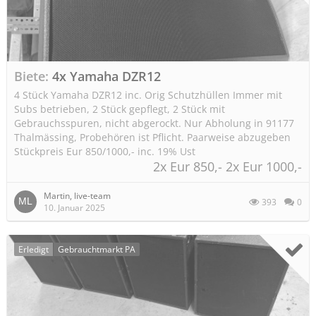
Biete
4x Yamaha DZR12
4 Stück Yamaha DZR12 inc. Orig Schutzhüllen Immer mit
Subs betrieben, 2 Stück gepflegt, 2 Stück mit
Gebrauchsspuren, nicht abgerockt. Nur Abholung in 91177
Thalmässing, Probehören ist Pflicht. Paarweise abzugeben
Stückpreis Eur 850/1000,- inc. 19% Ust
2x Eur 850,- 2x Eur 1000,-
Martin, live-team
393
0
10. Januar 2025
Erledigt
Gebrauchtmarkt PA