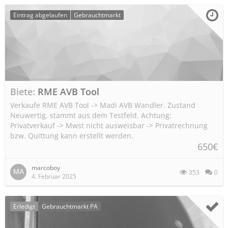
Eintrag abgelaufen
Gebrauchtmarkt
Biete
RME AVB Tool
Verkaufe RME AVB Tool -> Madi AVB Wandler. Zustand
Neuwertig, stammt aus dem Testfeld. Achtung:
Privatverkauf -> Mwst nicht ausweisbar -> Privatrechnung
bzw. Quittung kann erstellt werden.
650€
marcoboy
353
0
4. Februar 2025
Erledigt
Gebrauchtmarkt PA