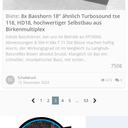
Biete
8x Basshorn 18" ähnlich Turbosound tse
118, HD18, hochwertiger Selbstbau aus
Birkenmultiplex
Solide Basshörner, bei uns im Betrieb an FP10000.
Abmessungen B 50x H 68x T 71 Die Bässe machen heftig
Alarm, der Wirkungsgrad ist im Vergleich zu Langhub-
Bassreflex Boxen absolut brutal. Klanglich ist das ein
schneller, musikalischer Bass, mit schön…
750€
Schalldruck
613
0
15. Dezember 2024
1
2
3
4
5
…
53