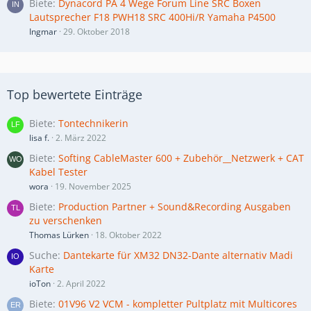
Biete
Dynacord PA 4 Wege Forum Line SRC Boxen
Lautsprecher F18 PWH18 SRC 400Hi/R Yamaha P4500
Ingmar
29. Oktober 2018
Top bewertete Einträge
Biete
Tontechnikerin
lisa f.
2. März 2022
Biete
Softing CableMaster 600 + Zubehör__Netzwerk + CAT
Kabel Tester
wora
19. November 2025
Biete
Production Partner + Sound&Recording Ausgaben
zu verschenken
Thomas Lürken
18. Oktober 2022
Suche
Dantekarte für XM32 DN32-Dante alternativ Madi
Karte
ioTon
2. April 2022
Biete
01V96 V2 VCM - kompletter Pultplatz mit Multicores