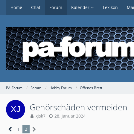
Home
Chat
Forum
Kalender
Lexikon
Mar
PA-Forum
Forum
Hobby Forum
Offenes Brett
Gehörschäden vermeiden
xjsk7
28. Januar 2024
1
2