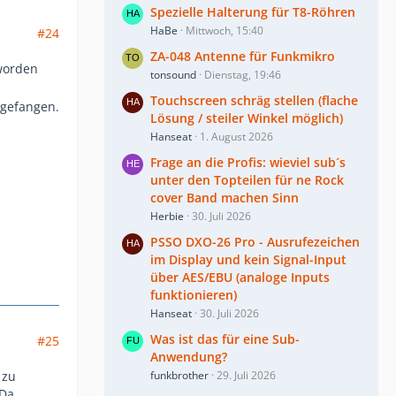
Spezielle Halterung für T8-Röhren
HaBe
Mittwoch, 15:40
#24
ZA-048 Antenne für Funkmikro
worden
tonsound
Dienstag, 19:46
Touchscreen schräg stellen (flache
ngefangen.
Lösung / steiler Winkel möglich)
Hanseat
1. August 2026
Frage an die Profis: wieviel sub´s
unter den Topteilen für ne Rock
cover Band machen Sinn
Herbie
30. Juli 2026
PSSO DXO-26 Pro - Ausrufezeichen
im Display und kein Signal-Input
über AES/EBU (analoge Inputs
funktionieren)
Hanseat
30. Juli 2026
Was ist das für eine Sub-
#25
Anwendung?
funkbrother
29. Juli 2026
 zu
 Da