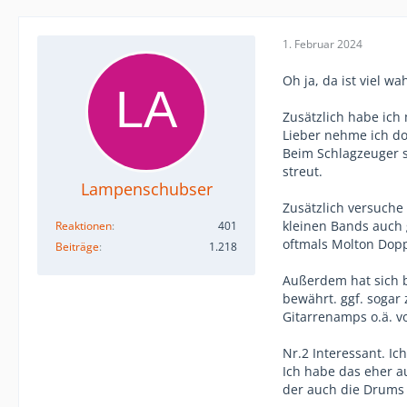
1. Februar 2024
Oh ja, da ist viel wa
Zusätzlich habe ich 
Lieber nehme ich dop
Beim Schlagzeuger st
streut.
Lampenschubser
Zusätzlich versuche
kleinen Bands auch 
Reaktionen
401
oftmals Molton Dopp
Beiträge
1.218
Außerdem hat sich b
bewährt. ggf. sogar
Gitarrenamps o.ä. v
Nr.2 Interessant. I
Ich habe das eher a
der auch die Drums