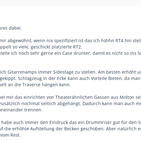
hres dabei.
mir abgewöhnt, wenn nix spezifiziert ist das ich Fohhn RT4 hin stel
pelt so viele, geschickt platzierte RT2.
elle ich noch sehr gerne ein Case drunter, damit es nicht so ins 
 ich Gitarrenamps immer Sidestage zu stellen. Am besten erhöht u
gekippt. Schlagzeug in der Ecke kann auch Vorteile Bieten, da man
elt an die Traverse hängen kann.
ei mir das einrichten von Theaterähnlichen Gassen aus Molton se
 zusätzlich nochmal seitlich abgehängt. Dadurch kann man auch m
oneinander trennen.
ch habe auch immer den Eindruck das ein Drummriser gut für den S
uf die erhöhte Aufstellung der Becken geschoben. Aber natürlich e
 vom Rest.