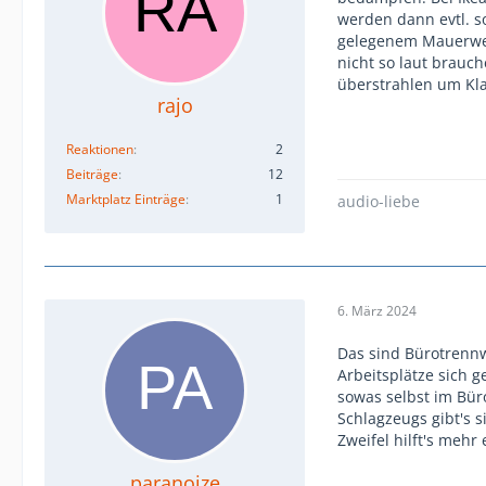
werden dann evtl. s
gelegenem Mauerwerk
nicht so laut brauc
überstrahlen um Kl
rajo
Reaktionen
2
Beiträge
12
Marktplatz Einträge
1
audio-liebe
6. März 2024
Das sind Bürotrennw
Arbeitsplätze sich g
sowas selbst im Büro
Schlagzeugs gibt's 
Zweifel hilft's meh
paranoize