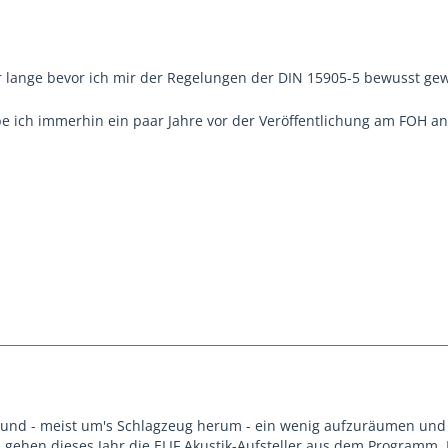
r lange bevor ich mir der Regelungen der DIN 15905-5 bewusst ge
be ich immerhin ein paar Jahre vor der Veröffentlichung am FOH a
und - meist um's Schlagzeug herum - ein wenig aufzuräumen und
 gehen dieses Jahr die ELIF Akustik-Aufsteller aus dem Programm.