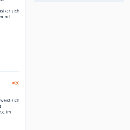
siker sich
sound
#26
weist sich
s
ng. Im