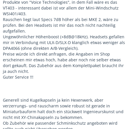
Produkte von "Voice Technologies", in dem Fall wäre es das
VT403 - interessant dabei ist vor allem der Mini-Windschutz
WSI401/403.
Rauschen liegt laut Specs 7dB höher als bei MKE 2, wäre zu
prüfen. Bei den Headsets ist mir das noch nicht nachteilig
aufgefallen.
Ungewöhnlicher Höhenboost (+8dB@18kHz). Headsets gefallen
mir in Verbindung mit ULX-D/SLX-D klanglich etwas weniger als
DPA4066 (ohne direkten A/B-Vergleich).
Preise würde ich direkt anfragen, die Angaben im Shop
erscheinen mir etwas hoch, habe aber noch nie selber etwas
dort gekauft. Das Zubehör aus dem Komplettpaket braucht ihr
ja auch nicht.
Guter Service !!!
Generell sind Kugelkapseln ja kein Hexenwerk, aber
verzerrungs- und rauscharm sowie robust ist gerade in
Miniaturbauform halt doch ein stückweit Ingenieurskunst und
nicht mit XY-Chinakapseln zu bekommen.
Ob Zubehör wie passender Schminkschutz angeboten wird
sollte auch nicht übersehen werden.