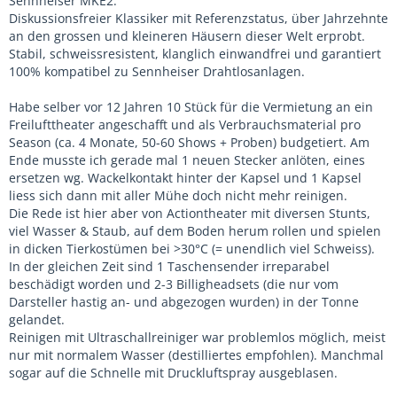
Sennheiser MKE2:
Diskussionsfreier Klassiker mit Referenzstatus, über Jahrzehnte
an den grossen und kleineren Häusern dieser Welt erprobt.
Stabil, schweissresistent, klanglich einwandfrei und garantiert
100% kompatibel zu Sennheiser Drahtlosanlagen.
Habe selber vor 12 Jahren 10 Stück für die Vermietung an ein
Freilufttheater angeschafft und als Verbrauchsmaterial pro
Season (ca. 4 Monate, 50-60 Shows + Proben) budgetiert. Am
Ende musste ich gerade mal 1 neuen Stecker anlöten, eines
ersetzen wg. Wackelkontakt hinter der Kapsel und 1 Kapsel
liess sich dann mit aller Mühe doch nicht mehr reinigen.
Die Rede ist hier aber von Actiontheater mit diversen Stunts,
viel Wasser & Staub, auf dem Boden herum rollen und spielen
in dicken Tierkostümen bei >30°C (= unendlich viel Schweiss).
In der gleichen Zeit sind 1 Taschensender irreparabel
beschädigt worden und 2-3 Billigheadsets (die nur vom
Darsteller hastig an- und abgezogen wurden) in der Tonne
gelandet.
Reinigen mit Ultraschallreiniger war problemlos möglich, meist
nur mit normalem Wasser (destilliertes empfohlen). Manchmal
sogar auf die Schnelle mit Druckluftspray ausgeblasen.