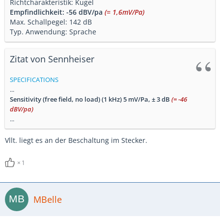
Richtcharakteristik: Kugel
Empfindlichkeit: -56 dBV/pa
(= 1,6mV/Pa)
Max. Schallpegel: 142 dB
Typ. Anwendung: Sprache
Zitat von Sennheiser
S
PECIFICATIONS
...
Sensitivity (free field, no load) (1 kHz) 5 mV/Pa, ± 3 dB
(= -46
dBV/pa)
...
Vllt. liegt es an der Beschaltung im Stecker.
1
MBelle