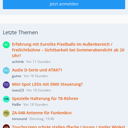
Jetzt anmelden
Letzte Themen
Erfahrung mit Eurolite Pixelballs im Außenbereich /
Freilichtbühne – Sichtbarkeit bei Sommerabendicht ab 20
Uhr?
achimb
Vor 11 Stunden
Audix D-Serie und AT8471
guma
Vor 16 Stunden
Mini Spot LEDs mit DMX Steuerung?
toast23
Vor 18 Stunden
Spezielle Halterung für T8-Röhren
HaBe
Vor 18 Stunden
ZA-048 Antenne für Funkmikro
tonsound
Dienstag, 19:46
Touchscreen schräg stellen (flache Lösung / steiler Winkel