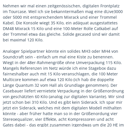
Nehmen wir mal einen zeitgenössischen, digitalen Frontplatz
im Tourcase. Weil ich sie bekanntermaßen mag eine dLive3000
oder 5000 mit entsprechendem Mixrack und einer Trommel
Kabel. Die Konsole wiegt 35 Kilo, ein adäquat ausgestattetes
DM48 Mixrack 15 Kilo und eine 100-Meter Rolle Catkabel auf
der Trommel etwa das gleiche. Solide gecased sind wir damit
bei maximal 120 Kilo.
Analoger Spielpartner könnte ein solides MH3 oder MH4 von
Soundcraft sein - einfach um mal eine Kiste zu benennen.
Wiegt in der 48er-Rahmengröße ohne Umverpackung 115 Kilo.
Mangels Referenzen im Netz würde ich eine Stagebox dazu
fairneshalber auch mit 15 Kilo veranschlagen, die 100 Meter
Multicore kommen auf etwa 120 Kilo (ich hab die doppelte
Länge Quantum 32 vom Hall als Grundlage genommen). Der
Casebauer liefert vernietete Verpackung in der Größenordnung
von geschätzten 60 Kilo (analog zur digitalen Variante). Wir sind
jetzt schon bei 310 Kilo. Und es gibt kein Siderack. Ich spar mir
jetzt ein Siderack, welches mit dem digitalen Modell mithalten
könnte - aber früher hatte man so in der Größenordung vier
Stereoequalizer, vier Effekte, acht Kompressoren und acht
Gates dabei - das ergibt zusammen irgendwas um die 20 HE im