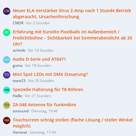
Neuer ELA-Verstärker Sirus Z-Amp nach 1 Stunde Betrieb
abgeraucht, Ursachenforschung
CMDR
Vor 3 Stunden
Erfahrung mit Eurolite Pixelballs im Außenbereich /
Freilichtbühne – Sichtbarkeit bei Sommerabendicht ab 20
Uhr?
achimb
Vor 14 Stunden
Audix D-Serie und AT8471
guma
Vor 18 Stunden
Mini Spot LEDs mit DMX Steuerung?
toast23
Vor 20 Stunden
Spezielle Halterung für T8-Röhren
HaBe
Vor 21 Stunden
ZA-048 Antenne für Funkmikro
tonsound
Dienstag, 19:46
Touchscreen schräg stellen (flache Lösung / steiler Winkel
möglich)
Hanseat
Samstag, 17:44