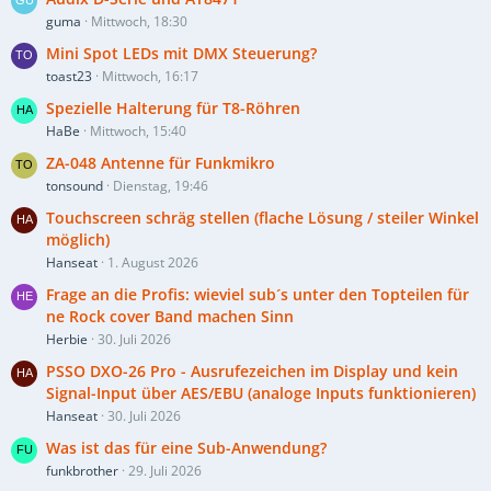
guma
Mittwoch, 18:30
Mini Spot LEDs mit DMX Steuerung?
toast23
Mittwoch, 16:17
Spezielle Halterung für T8-Röhren
HaBe
Mittwoch, 15:40
ZA-048 Antenne für Funkmikro
tonsound
Dienstag, 19:46
Touchscreen schräg stellen (flache Lösung / steiler Winkel
möglich)
Hanseat
1. August 2026
Frage an die Profis: wieviel sub´s unter den Topteilen für
ne Rock cover Band machen Sinn
Herbie
30. Juli 2026
PSSO DXO-26 Pro - Ausrufezeichen im Display und kein
Signal-Input über AES/EBU (analoge Inputs funktionieren)
Hanseat
30. Juli 2026
Was ist das für eine Sub-Anwendung?
funkbrother
29. Juli 2026