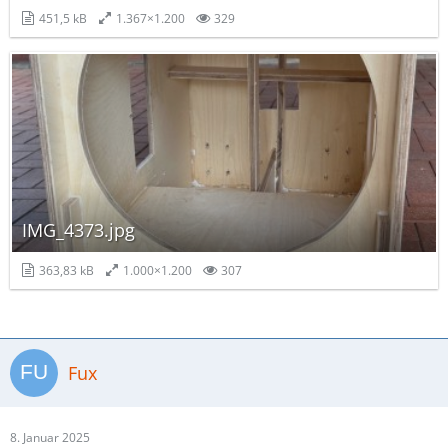
451,5 kB
1.367×1.200
329
IMG_4373.jpg
363,83 kB
1.000×1.200
307
Fux
8. Januar 2025