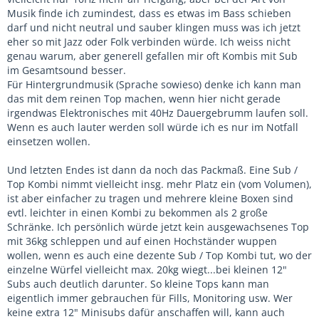
Musik finde ich zumindest, dass es etwas im Bass schieben
darf und nicht neutral und sauber klingen muss was ich jetzt
eher so mit Jazz oder Folk verbinden würde. Ich weiss nicht
genau warum, aber generell gefallen mir oft Kombis mit Sub
im Gesamtsound besser.
Für Hintergrundmusik (Sprache sowieso) denke ich kann man
das mit dem reinen Top machen, wenn hier nicht gerade
irgendwas Elektronisches mit 40Hz Dauergebrumm laufen soll.
Wenn es auch lauter werden soll würde ich es nur im Notfall
einsetzen wollen.
Und letzten Endes ist dann da noch das Packmaß. Eine Sub /
Top Kombi nimmt vielleicht insg. mehr Platz ein (vom Volumen),
ist aber einfacher zu tragen und mehrere kleine Boxen sind
evtl. leichter in einen Kombi zu bekommen als 2 große
Schränke. Ich persönlich würde jetzt kein ausgewachsenes Top
mit 36kg schleppen und auf einen Hochständer wuppen
wollen, wenn es auch eine dezente Sub / Top Kombi tut, wo der
einzelne Würfel vielleicht max. 20kg wiegt...bei kleinen 12"
Subs auch deutlich darunter. So kleine Tops kann man
eigentlich immer gebrauchen für Fills, Monitoring usw. Wer
keine extra 12" Minisubs dafür anschaffen will, kann auch