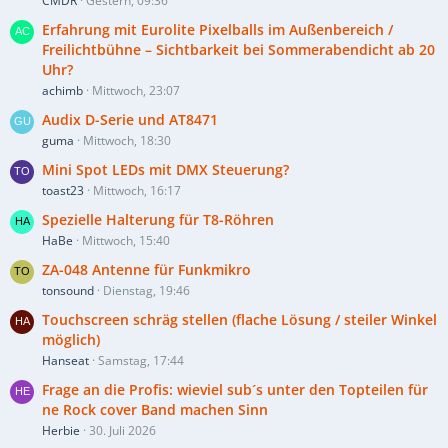
CMDR
Gestern, 09:36
Erfahrung mit Eurolite Pixelballs im Außenbereich /
Freilichtbühne – Sichtbarkeit bei Sommerabendicht ab 20
Uhr?
achimb
Mittwoch, 23:07
Audix D-Serie und AT8471
guma
Mittwoch, 18:30
Mini Spot LEDs mit DMX Steuerung?
toast23
Mittwoch, 16:17
Spezielle Halterung für T8-Röhren
HaBe
Mittwoch, 15:40
ZA-048 Antenne für Funkmikro
tonsound
Dienstag, 19:46
Touchscreen schräg stellen (flache Lösung / steiler Winkel
möglich)
Hanseat
Samstag, 17:44
Frage an die Profis: wieviel sub´s unter den Topteilen für
ne Rock cover Band machen Sinn
Herbie
30. Juli 2026