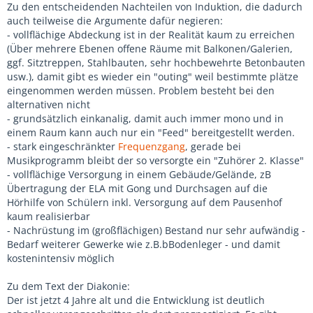
Zu den entscheidenden Nachteilen von Induktion, die dadurch
auch teilweise die Argumente dafür negieren:
- vollflächige Abdeckung ist in der Realität kaum zu erreichen
(Über mehrere Ebenen offene Räume mit Balkonen/Galerien,
ggf. Sitztreppen, Stahlbauten, sehr hochbewehrte Betonbauten
usw.), damit gibt es wieder ein "outing" weil bestimmte plätze
eingenommen werden müssen. Problem besteht bei den
alternativen nicht
- grundsätzlich einkanalig, damit auch immer mono und in
einem Raum kann auch nur ein "Feed" bereitgestellt werden.
- stark eingeschränkter
Frequenzgang
, gerade bei
Musikprogramm bleibt der so versorgte ein "Zuhörer 2. Klasse"
- vollflächige Versorgung in einem Gebäude/Gelände, zB
Übertragung der ELA mit Gong und Durchsagen auf die
Hörhilfe von Schülern inkl. Versorgung auf dem Pausenhof
kaum realisierbar
- Nachrüstung im (großflächigen) Bestand nur sehr aufwändig -
Bedarf weiterer Gewerke wie z.B.bBodenleger - und damit
kostenintensiv möglich
Zu dem Text der Diakonie:
Der ist jetzt 4 Jahre alt und die Entwicklung ist deutlich