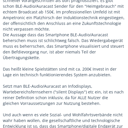
schneller vorangeschritten als dort prognostiziert. Es gibt
schon BLE-Audio/Auracast Sender für den "Heimgebrauch" mit
echtem Broadcast ab 150€. Im professionellen Umfeld ist mit
Ampetronic ein Platzhirsch der Induktionstechnik eingestiegen,
der offensichtlich den Anschluss an eine Zukunftstechnologie
nicht verpassen möchte.
Die Aussage dass das Smartphone BLE-Audio/Auracast
beherschen muss ist schlichtweg falsch. Das Wiedergabegerät
muss es beherrschen, das Smartphone visualisiert und steuert
den Befdievorgang nur, ist aber niemals Teil der
Übertragungskette.
Das heißt kleine Spielstätten sind mit ca. 200€ Invest in der
Lage ein technisch funktionierendes System anzubieten.
Setzt man BLE-Audio/Auracast an Infodisplays,
Wartebereichsfernsehern ("silent Displays") etc ein, ist es nach
reiner Definition schon inklusiv, da für ALLE Nutzer die
gleichen Vorraussetzungen zur Nutzung bestehen.
Und auch wenn es viele Sozial- und Wohlfahrtsverbände nicht
wahr haben wollen, die gesellschaftliche und technologische
Entwicklung ist so, dass das Smartphone/digitale Endgerät zur