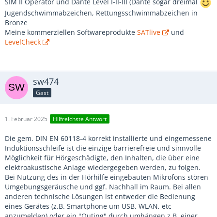
SIM II Operator und Dante Level I-II-III (Dante sogar dreimal
Jugendschwimmabzeichen, Rettungsschwimmabzeichen in
Bronze
Meine kommerziellen Softwareprodukte
SATlive
und
LevelCheck
sw474
Gast
1. Februar 2025
Hilfreichste Antwort
Die gem. DIN EN 60118-4 korrekt installierte und eingemessene
Induktionsschleife ist die einzige barrierefreie und sinnvolle
Möglichkeit für Hörgeschädigte, den Inhalten, die über eine
elektroakustische Anlage wiedergegeben werden, zu folgen.
Bei Nutzung des in der Hörhilfe eingebauten Mikrofons stören
Umgebungsgeräusche und ggf. Nachhall im Raum. Bei allen
anderen technische Lösungen ist entweder die Bedienung
eines Gerätes (z.B. Smartphone um USB, WLAN, etc
anzumelden) oder ein "Outing" durch umhängen z.B. einer