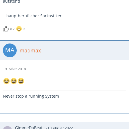
aufsteht!
...hauptberuflicher Sarkastiker.
2
1
madmax
19. März 2018
Never stop a running System
GimmeDaBeat
21. Februar 2022