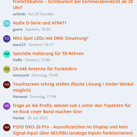
Freilichtbühne – Sichtbarkeit bei Sommerabendicht ab 20
Uhr?
achimb
Vor 20 Stunden
Audix D-Serie und AT8471
guma
Gestern, 18:30
Mini Spot LEDs mit DMX Steuerung?
toast23
Gestern, 16:17
Spezielle Halterung für T8-Röhren
HaBe
Gestern, 15:40
ZA-048 Antenne für Funkmikro
tonsound
Dienstag, 19:46
Touchscreen schräg stellen (flache Lösung / steiler Winkel
möglich)
Hanseat
Samstag, 17:44
Frage an die Profis: wieviel sub´s unter den Topteilen für
ne Rock cover Band machen Sinn
Herbie
30. Juli 2026
PSSO DXO-26 Pro - Ausrufezeichen im Display und kein
Signal-Input über AES/EBU (analoge Inputs funktionieren)