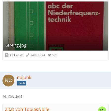
Streng.jpg
173,21 kB
740×1.024
570
nojunk
Profi
16. März 2018
Zitat von TobiasNolle