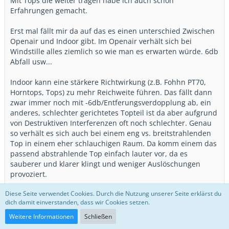
Mit Tops die weiter tragen habe ich auch schon
Erfahrungen gemacht.
Erst mal fällt mir da auf das es einen unterschied Zwischen
Openair und Indoor gibt. Im Openair verhält sich bei
Windstille alles ziemlich so wie man es erwarten würde. 6db
Abfall usw...
Indoor kann eine stärkere Richtwirkung (z.B. Fohhn PT70,
Horntops, Tops) zu mehr Reichweite führen. Das fällt dann
zwar immer noch mit -6db/Entferungsverdopplung ab, ein
anderes, schlechter gerichtetes Topteil ist da aber aufgrund
von Destruktiven Interferenzen oft noch schlechter. Genau
so verhält es sich auch bei einem eng vs. breitstrahlenden
Top in einem eher schlauchigen Raum. Da komm einem das
passend abstrahlende Top einfach lauter vor, da es
sauberer und klarer klingt und weniger Auslöschungen
provoziert.
Diese Seite verwendet Cookies. Durch die Nutzung unserer Seite erklärst du
Das ist ein richtig guter Punkt.
dich damit einverstanden, dass wir Cookies setzen.
Und ich würde nochmal von der nominalen Abstrahlung auf
die frequenzabhängige erweitern. Schlechter richtende
Weitere Informationen
Schließen
Topteile können auch eng abstrahlen, aber hier und da böse