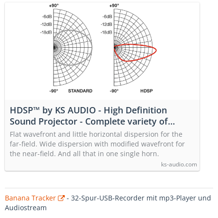
HDSP™ by KS AUDIO - High Definition
Sound Projector - Complete variety of
dispersion behavior in one single horn. —
Flat wavefront and little horizontal dispersion for the
KS AUDIO Professional Loudspeaker-
far-field. Wide dispersion with modified wavefront for
systems made in Germany
the near-field. And all that in one single horn.
ks-audio.com
Banana Tracker
- 32-Spur-USB-Recorder mit mp3-Player und
Audiostream