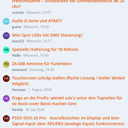
Freilichtbühne – Sichtbarkeit bei Sommerabendicht ab 20
Uhr?
achimb
Mittwoch, 23:07
Audix D-Serie und AT8471
guma
Mittwoch, 18:30
Mini Spot LEDs mit DMX Steuerung?
toast23
Mittwoch, 16:17
Spezielle Halterung für T8-Röhren
HaBe
Mittwoch, 15:40
ZA-048 Antenne für Funkmikro
tonsound
Dienstag, 19:46
Touchscreen schräg stellen (flache Lösung / steiler Winkel
möglich)
Hanseat
1. August 2026
Frage an die Profis: wieviel sub´s unter den Topteilen für
ne Rock cover Band machen Sinn
Herbie
30. Juli 2026
PSSO DXO-26 Pro - Ausrufezeichen im Display und kein
Signal-Input über AES/EBU (analoge Inputs funktionieren)