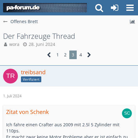
Offenes Brett
Der Fahrzeuge Thread
wora
28. Juni 2024
1
2
3
4
treibsand
Verifiziert
1. Juli 2024
Zitat von Schenk
Ich fahre einen Crafter aus 2009 mit 2.5l 5 Zylinder mit
110ps.
Er macht zwar keine Motor Probleme aber er ist einfach zu