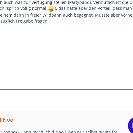
h auch was zur Verfügung stellen (Partyband). Vermutlich ist die Q
ch (sprich völlig normal
), das hätte aber den Vorteil, dass ma
s einem dann in freier Wildbahn auch begegnet. Müsste aber vorhe
züglich Freigabe fragen.
el Noon
Dropbox? Dann mach ich die voll, hab nur selbst nichts frei.