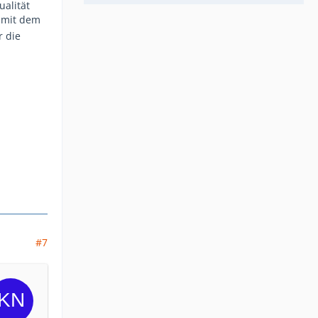
ualität
n mit dem
r die
#7