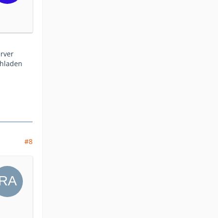
rver
chladen
#8