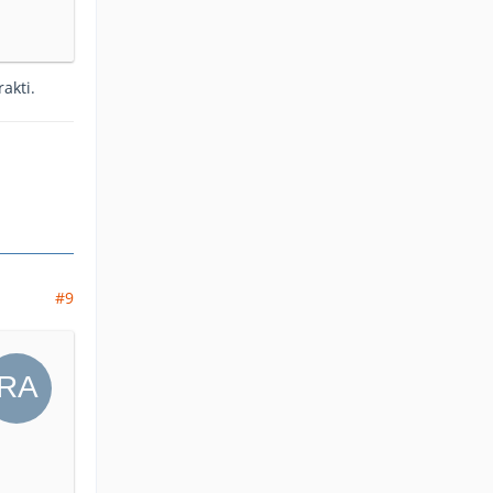
akti.
#9