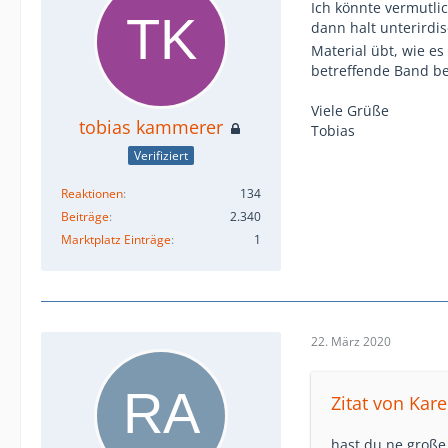
Ich könnte vermutlic
dann halt unterirdis
Material übt, wie e
betreffende Band be
Viele Grüße
tobias kammerer
Tobias
Verifiziert
Reaktionen
134
Beiträge
2.340
Marktplatz Einträge
1
22. März 2020
Zitat von Kar
hast du ne große 