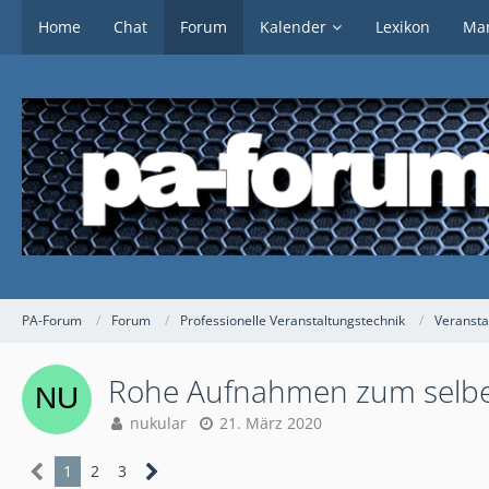
Home
Chat
Forum
Kalender
Lexikon
Mar
PA-Forum
Forum
Professionelle Veranstaltungstechnik
Veransta
Rohe Aufnahmen zum selbe
nukular
21. März 2020
1
2
3