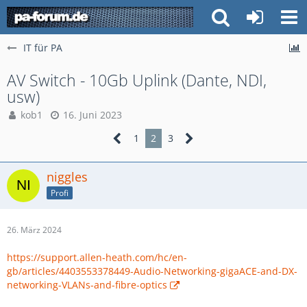
IT für PA
AV Switch - 10Gb Uplink (Dante, NDI,
usw)
kob1
16. Juni 2023
1
2
3
niggles
Profi
26. März 2024
https://support.allen-heath.com/hc/en-
gb/articles/4403553378449-Audio-Networking-gigaACE-and-DX-
networking-VLANs-and-fibre-optics