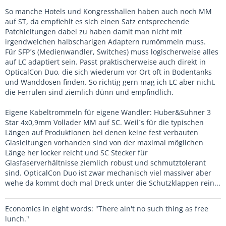
So manche Hotels und Kongresshallen haben auch noch MM
auf ST, da empfiehlt es sich einen Satz entsprechende
Patchleitungen dabei zu haben damit man nicht mit
irgendwelchen halbscharigen Adaptern rumömmeln muss.
Für SFP´s (Medienwandler, Switches) muss logischerweise alles
auf LC adaptiert sein. Passt praktischerweise auch direkt in
OpticalCon Duo, die sich wiederum vor Ort oft in Bodentanks
und Wanddosen finden. So richtig gern mag ich LC aber nicht,
die Ferrulen sind ziemlich dünn und empfindlich.
Eigene Kabeltrommeln für eigene Wandler: Huber&Suhner 3
Star 4x0,9mm Vollader MM auf SC. Weil´s für die typischen
Längen auf Produktionen bei denen keine fest verbauten
Glasleitungen vorhanden sind von der maximal möglichen
Länge her locker reicht und SC Stecker für
Glasfaserverhältnisse ziemlich robust und schmutztolerant
sind. OpticalCon Duo ist zwar mechanisch viel massiver aber
wehe da kommt doch mal Dreck unter die Schutzklappen rein...
Economics in eight words: "There ain't no such thing as free
lunch."