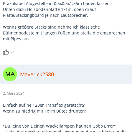
Praktikabel Alugestelle in 0,5x0,5x1,35m bauen lassen.
Unten dazu Holzbodenplatte 1x1m, oben drauf
Platte/Stackingboard je nach Lautsprecher.
Wenns größere Stacks sind nehme ich klassische
Bühnenpodeste mit langen Füßen und steife die entsprechen
mit Pipes aus.
1
Maverick2580
2. März 2024
Einfach auf ne 120er Transflex geratscht?
Wenn zu niedrig mit 1x1m Bütec drunter?
"Du, eine von Deinen Wackellampen hat nen Gobo Error"
- "Jaja, das passiert schonmal, wenn man die was härter in die