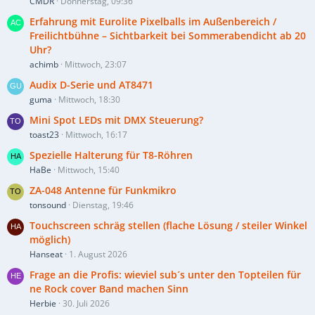
CMDR
Donnerstag, 09:36
Erfahrung mit Eurolite Pixelballs im Außenbereich /
Freilichtbühne – Sichtbarkeit bei Sommerabendicht ab 20
Uhr?
achimb
Mittwoch, 23:07
Audix D-Serie und AT8471
guma
Mittwoch, 18:30
Mini Spot LEDs mit DMX Steuerung?
toast23
Mittwoch, 16:17
Spezielle Halterung für T8-Röhren
HaBe
Mittwoch, 15:40
ZA-048 Antenne für Funkmikro
tonsound
Dienstag, 19:46
Touchscreen schräg stellen (flache Lösung / steiler Winkel
möglich)
Hanseat
1. August 2026
Frage an die Profis: wieviel sub´s unter den Topteilen für
ne Rock cover Band machen Sinn
Herbie
30. Juli 2026