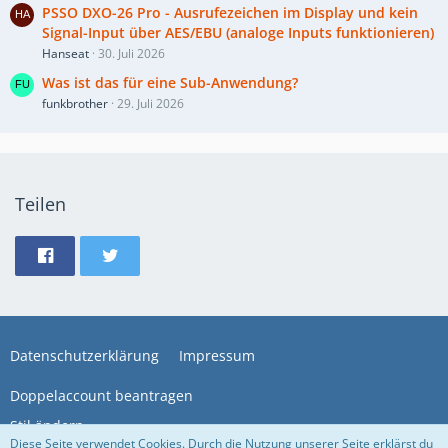
PSSO DXO-26 Pro - Ausrufezeichen im Display und kein
Signal-Input über AES/EBU (analoge Inputs funktionieren)
Hanseat
30. Juli 2026
Was ist das für eine Sub-Anwendung?
funkbrother
29. Juli 2026
Teilen
Datenschutzerklärung
Impressum
Doppelaccount beantragen
Stil ändern
Diese Seite verwendet Cookies. Durch die Nutzung unserer Seite erklärst du