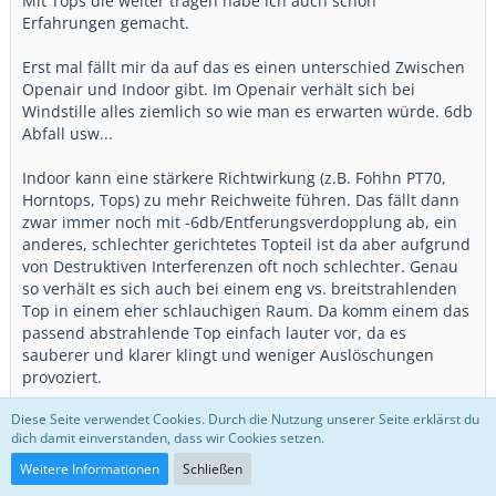
Mit Tops die weiter tragen habe ich auch schon
Erfahrungen gemacht.
Erst mal fällt mir da auf das es einen unterschied Zwischen
Openair und Indoor gibt. Im Openair verhält sich bei
Windstille alles ziemlich so wie man es erwarten würde. 6db
Abfall usw...
Indoor kann eine stärkere Richtwirkung (z.B. Fohhn PT70,
Horntops, Tops) zu mehr Reichweite führen. Das fällt dann
zwar immer noch mit -6db/Entferungsverdopplung ab, ein
anderes, schlechter gerichtetes Topteil ist da aber aufgrund
von Destruktiven Interferenzen oft noch schlechter. Genau
so verhält es sich auch bei einem eng vs. breitstrahlenden
Top in einem eher schlauchigen Raum. Da komm einem das
passend abstrahlende Top einfach lauter vor, da es
sauberer und klarer klingt und weniger Auslöschungen
provoziert.
Diese Seite verwendet Cookies. Durch die Nutzung unserer Seite erklärst du
Das ist ein richtig guter Punkt.
dich damit einverstanden, dass wir Cookies setzen.
Und ich würde nochmal von der nominalen Abstrahlung auf
die frequenzabhängige erweitern. Schlechter richtende
Weitere Informationen
Schließen
Topteile können auch eng abstrahlen, aber hier und da böse