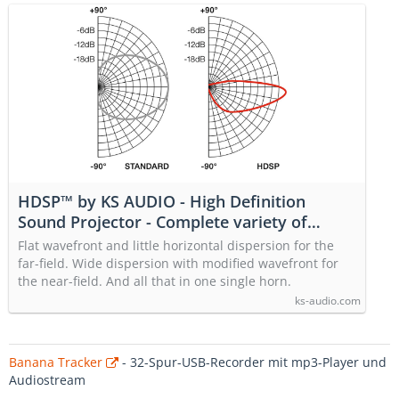
HDSP™ by KS AUDIO - High Definition
Sound Projector - Complete variety of
dispersion behavior in one single horn. —
Flat wavefront and little horizontal dispersion for the
KS AUDIO Professional Loudspeaker-
far-field. Wide dispersion with modified wavefront for
systems made in Germany
the near-field. And all that in one single horn.
ks-audio.com
Banana Tracker
- 32-Spur-USB-Recorder mit mp3-Player und
Audiostream