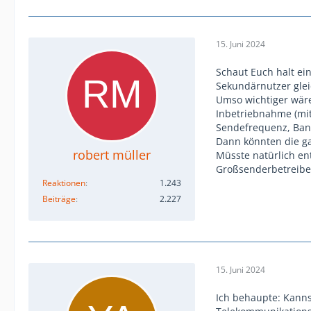
15. Juni 2024
Schaut Euch halt ei
Sekundärnutzer glei
Umso wichtiger wäre
Inbetriebnahme (mit
Sendefrequenz, Ban
Dann könnten die g
robert müller
Müsste natürlich en
Großsenderbetreiber
Reaktionen
1.243
Beiträge
2.227
15. Juni 2024
Ich behaupte: Kanns