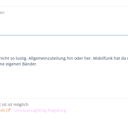
ßen
 nicht so lustig. Allgemeinzuteilung hin oder her, Mobilfunk hat da 
eine eigenen Bänder.
t ist ist möglich
.de
-
Unicque Lighting Augsburg