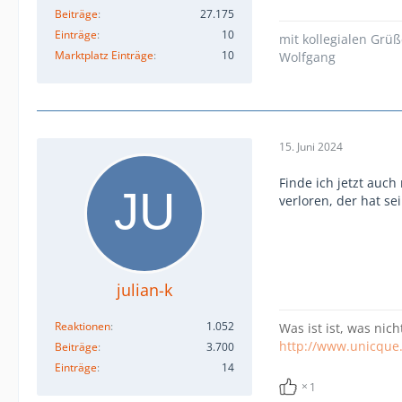
Beiträge
27.175
Einträge
10
mit kollegialen Grü
Marktplatz Einträge
10
Wolfgang
15. Juni 2024
Finde ich jetzt auch
verloren, der hat s
julian-k
Reaktionen
1.052
Was ist ist, was nich
http://www.unicque
Beiträge
3.700
Einträge
14
1