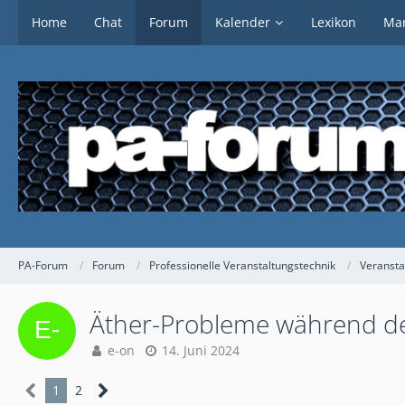
Home
Chat
Forum
Kalender
Lexikon
Mar
PA-Forum
Forum
Professionelle Veranstaltungstechnik
Veransta
Äther-Probleme während de
e-on
14. Juni 2024
1
2