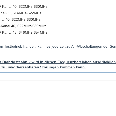
-Kanal 40, 622MHz-630MHz
Kanal 39, 614MHz-622MHz
anal 40, 622MHz-630MHz
TV-Kanal 40, 622MHz-630MHz
-Kanal 43, 646MHz-654MHz
en Testbetrieb handelt, kann es jederzeit zu An-/Abschaltungen der Se
 Drahtlostechnik wird in diesen Frequenzbereichen ausdrücklich
s zu unvorhersehbaren Störungen kommen kann.