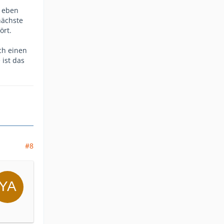
n eben
nächste
ört.
ch einen
 ist das
#8