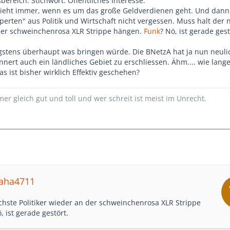
ereich. Stichwort: Öffentliches Interesse.
zieht immer, wenn es um das große Geldverdienen geht. Und dan
perten" aus Politik und Wirtschaft nicht vergessen. Muss halt der 
 der schweinchenrosa XLR Strippe hängen.
Funk
? Nö, ist gerade gest
stens überhaupt was bringen würde. Die BNetzA hat ja nun neuli
nert auch ein ländliches Gebiet zu erschliessen. Ähm.... wie lange
 ist bisher wirklich Effektiv geschehen?
mer gleich gut und toll und wer schreit ist meist im Unrecht.
maha4711
chste Politiker wieder an der schweinchenrosa XLR Strippe
, ist gerade gestört.