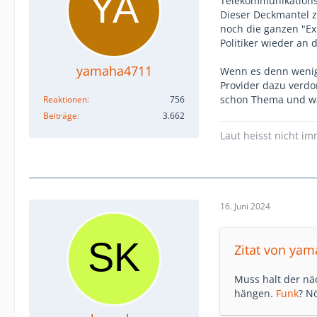
Telekommunikationsb
Dieser Deckmantel 
noch die ganzen "Ex
Politiker wieder an
yamaha4711
Wenn es denn wenig
Provider dazu verdon
schon Thema und was
Reaktionen
756
Beiträge
3.662
Laut heisst nicht im
16. Juni 2024
Zitat von ya
Muss halt der nä
hängen.
Funk
? Nö