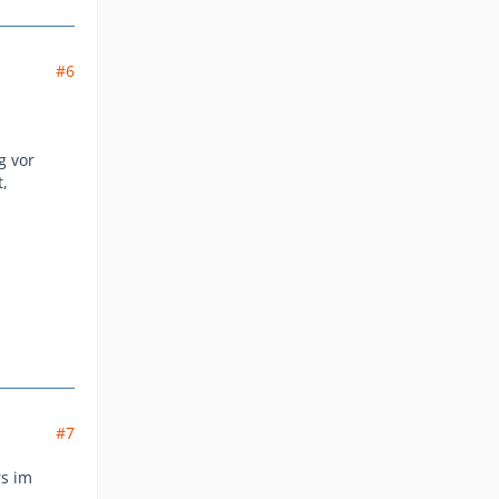
#6
g vor
,
#7
rs im