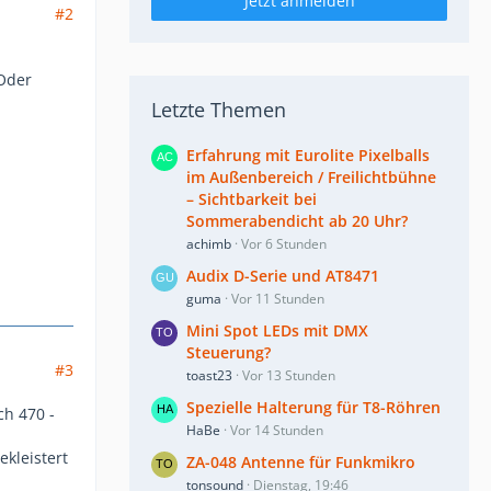
Jetzt anmelden
#2
Oder
Letzte Themen
Erfahrung mit Eurolite Pixelballs
im Außenbereich / Freilichtbühne
– Sichtbarkeit bei
Sommerabendicht ab 20 Uhr?
achimb
Vor 6 Stunden
Audix D-Serie und AT8471
guma
Vor 11 Stunden
Mini Spot LEDs mit DMX
Steuerung?
#3
toast23
Vor 13 Stunden
Spezielle Halterung für T8-Röhren
ch 470 -
HaBe
Vor 14 Stunden
ekleistert
ZA-048 Antenne für Funkmikro
tonsound
Dienstag, 19:46