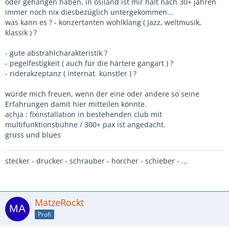
oder gehangen haben, in ösiland ist mir halt nach 30+ jahren
immer noch nix diesbezüglich untergekommen...
was kann es ? - konzertanten wohlklang ( jazz, weltmusik,
klassik ) ?
- gute abstrahlcharakteristik ?
- pegelfestigkeit ( auch für die härtere gangart ) ?
- riderakzeptanz ( internat. künstler ) ?
würde mich freuen, wenn der eine oder andere so seine
Erfahrungen damit hier mitteilen könnte.
achja : fixinstallation in bestehenden club mit
multifunktionsbühne / 300+ pax ist angedacht.
gruss und blues
stecker - drucker - schrauber - horcher - schieber - ...
MatzeRockt
Profi