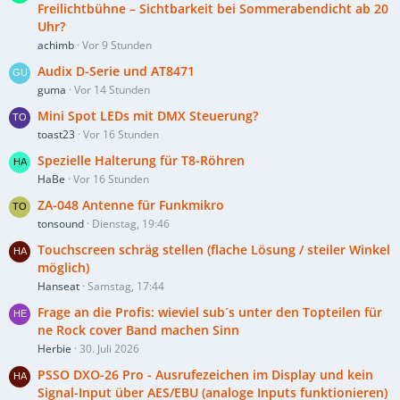
Freilichtbühne – Sichtbarkeit bei Sommerabendicht ab 20
Uhr?
achimb
Vor 9 Stunden
Audix D-Serie und AT8471
guma
Vor 14 Stunden
Mini Spot LEDs mit DMX Steuerung?
toast23
Vor 16 Stunden
Spezielle Halterung für T8-Röhren
HaBe
Vor 16 Stunden
ZA-048 Antenne für Funkmikro
tonsound
Dienstag, 19:46
Touchscreen schräg stellen (flache Lösung / steiler Winkel
möglich)
Hanseat
Samstag, 17:44
Frage an die Profis: wieviel sub´s unter den Topteilen für
ne Rock cover Band machen Sinn
Herbie
30. Juli 2026
PSSO DXO-26 Pro - Ausrufezeichen im Display und kein
Signal-Input über AES/EBU (analoge Inputs funktionieren)