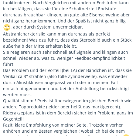
funktionieren. Nach Vergleichen mit anderen Endstufen kann
ich bestätigen, dass sie für eine Schaltnetzteil Endstufe
durchaus brauchbar klingen, an gute alte Eisenschweine aber
nicht ganz herankommen. Und der Spaß ist nicht ganz billig
, aber durch System unvermeidbar.
Abstrahlcharkterisik: kann man durchaus als perfekt
bezeichnen! Was dzu führt, dass das Stereobild auch ein Stück
außerhalb der Mitte erhalten bleibt.
Sie reagieren auch sehr schnell auf Signale und klingen auch
schnell wieder ab, was zu weniger Feedbackempfindlichkeit
führt.
Das Problem und der Vorteil (bei LA) der Bändchen ist, dass sie
Verikal ca 3° strahlen (also tolle Zylinderwelle), was entweder
durch Akustiklinsen angepasst wird oder in meinem Fall
einfach hingenommen und bei der Aufstellung berücksichtigt
werden muss.
Qualität stimmt! Preis ist überwiegend im gleichen Bereich wie
andere Topprodukte (leider oder heißt das marktgerecht).
Riderakzeptanz ist in dem Bereich sicher kein Problem, ganz im
Gegenteil!
Fazit: klare Empfehlung von meiner Seite. Trotzdem vorher
anhören und am Besten vergleichen ( wobei ich bei deinem